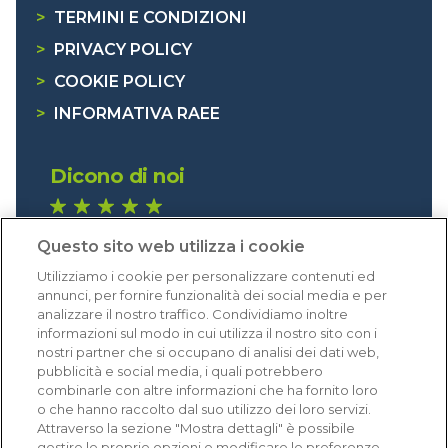
>
TERMINI E CONDIZIONI
>
PRIVACY POLICY
>
COOKIE POLICY
>
INFORMATIVA RAEE
Dicono di noi
1.641 recensioni
Questo sito web utilizza i cookie
Eccellente (4,8)
Utilizziamo i cookie per personalizzare contenuti ed
Acquisti verificati
annunci, per fornire funzionalità dei social media e per
analizzare il nostro traffico. Condividiamo inoltre
informazioni sul modo in cui utilizza il nostro sito con i
nostri partner che si occupano di analisi dei dati web,
pubblicità e social media, i quali potrebbero
combinarle con altre informazioni che ha fornito loro
o che hanno raccolto dal suo utilizzo dei loro servizi.
Attraverso la sezione "Mostra dettagli" è possibile
gestire le proprie opzioni e modificare le preferenze