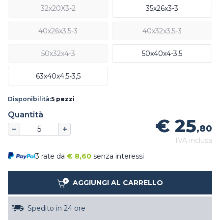
32x20X3-2
35x26x3-3
40x26x3,5-3
40x32x3,5-3
50x32x4-3
50x40x4-3,5
63x40x4,5-3,5
Disponibilità:
5 pezzi
Quantità
€ 25
,80
IVA inclusa
3 rate da
€
8,60
senza interessi
AGGIUNGI AL CARRELLO
Spedito in 24 ore