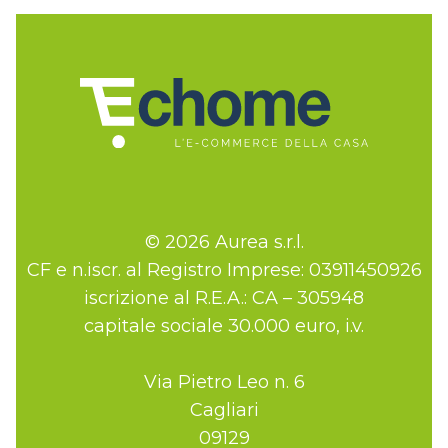
© 2026 Aurea s.r.l.
CF e n.iscr. al Registro Imprese: 03911450926
iscrizione al R.E.A.: CA – 305948
capitale sociale 30.000 euro, i.v.
Via Pietro Leo n. 6
Cagliari
09129