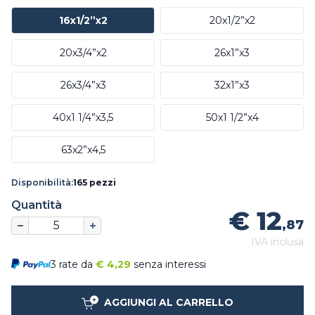
16x1/2”x2
20x1/2”x2
20x3/4”x2
26x1”x3
26x3/4”x3
32x1”x3
40x1 1/4”x3,5
50x1 1/2”x4
63x2”x4,5
Disponibilità:
165 pezzi
Quantità
€ 12
,87
IVA inclusa
3 rate da
€
4,29
senza interessi
AGGIUNGI AL CARRELLO