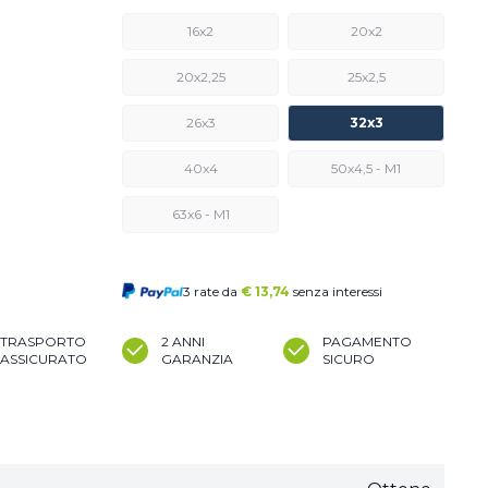
16x2
20x2
20x2,25
25x2,5
26x3
32x3
40x4
50x4,5 - M1
63x6 - M1
3 rate da
€
13,74
senza interessi
TRASPORTO
2 ANNI
PAGAMENTO
ASSICURATO
GARANZIA
SICURO