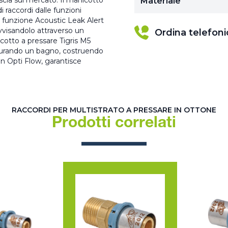
nascia sul mercato. Il manicotto
Materiale
 raccordi dalle funzioni
 funzione Acoustic Leak Alert
 avvisandolo attraverso un
Ordina telefon
icotto a pressare Tigris M5
utturando un bagno, costruendo
n Opti Flow, garantisce
RACCORDI PER MULTISTRATO A PRESSARE IN OTTONE
Prodotti correlati