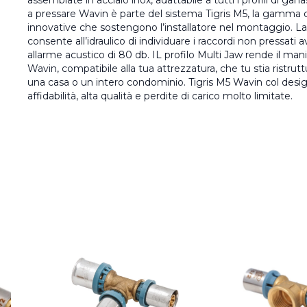
assemblate in acciaio inox, adattabile a tutti i profili di ga
a pressare Wavin è parte del sistema Tigris M5, la gamma di
innovative che sostengono l’installatore nel montaggio. La
consente all’idraulico di individuare i raccordi non pressati
allarme acustico di 80 db. IL profilo Multi Jaw rende il man
Wavin, compatibile alla tua attrezzatura, che tu stia ristr
una casa o un intero condominio. Tigris M5 Wavin col desig
affidabilità, alta qualità e perdite di carico molto limitate.