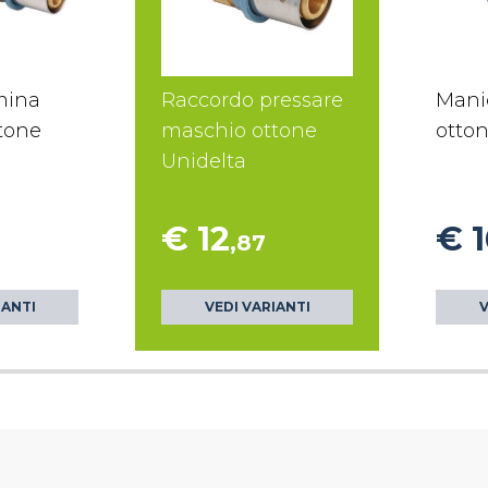
mina
Raccordo pressare
Mani
ttone
maschio ottone
otton
Unidelta
€ 12
€ 1
,87
IANTI
VEDI VARIANTI
V