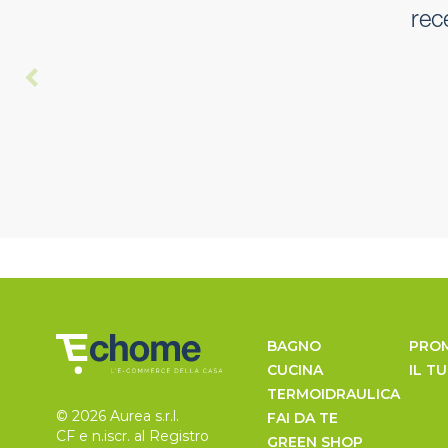
rec
BAGNO
PRO
CUCINA
IL T
TERMOIDRAULICA
© 2026 Aurea s.r.l.
FAI DA TE
CF e n.iscr. al Registro
GREEN SHOP