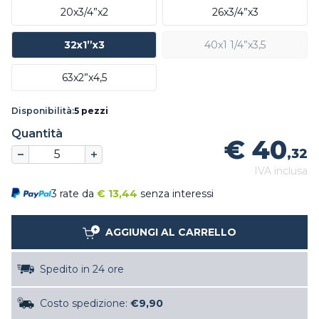
20x3/4”x2
26x3/4”x3
32x1”x3
40x1 1/4”x3,5
63x2”x4,5
Disponibilità:
5 pezzi
Quantità
€ 40
,32
IVA inclusa
3 rate da
€
13,44
senza interessi
AGGIUNGI AL CARRELLO
Spedito in 24 ore
Costo spedizione:
€9,90