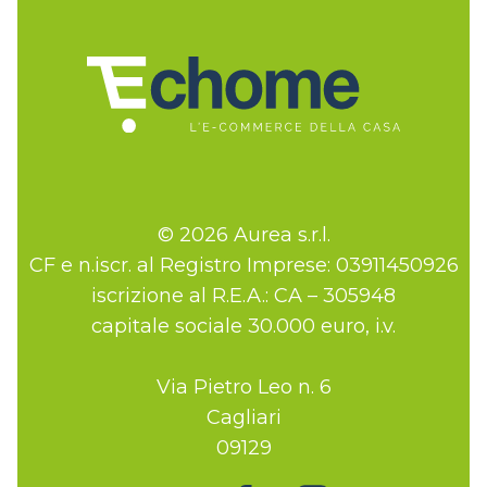
© 2026 Aurea s.r.l.
CF e n.iscr. al Registro Imprese: 03911450926
iscrizione al R.E.A.: CA – 305948
capitale sociale 30.000 euro, i.v.
Via Pietro Leo n. 6
Cagliari
09129