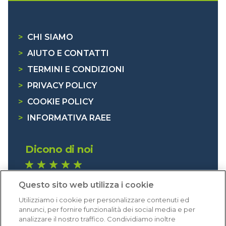
>
CHI SIAMO
>
AIUTO E CONTATTI
>
TERMINI E CONDIZIONI
>
PRIVACY POLICY
>
COOKIE POLICY
>
INFORMATIVA RAEE
Dicono di noi
1.640 recensioni
Questo sito web utilizza i cookie
Eccellente (4,8)
Utilizziamo i cookie per personalizzare contenuti ed
Acquisti verificati
annunci, per fornire funzionalità dei social media e per
analizzare il nostro traffico. Condividiamo inoltre