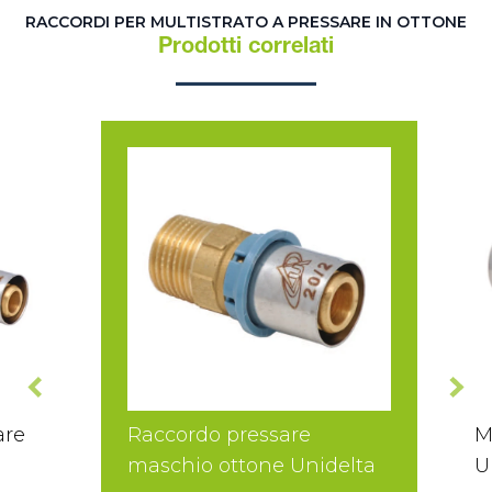
RACCORDI PER MULTISTRATO A PRESSARE IN OTTONE
Prodotti correlati
are
Raccordo pressare
M
maschio ottone Unidelta
U