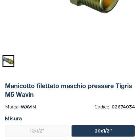
Manicotto filettato maschio pressare Tigris
M5 Wavin
Marca:
WAVIN
Codice:
02674034
Misura
16x1/2”
20x1/2”