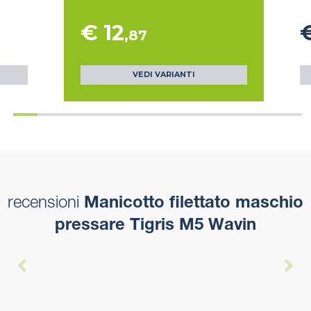
€ 12
€
,87
VEDI VARIANTI
recensioni
Manicotto filettato maschio
pressare Tigris M5 Wavin