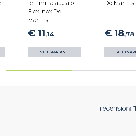
e
femmina acciaio
De Marinis
Flex Inox De
Marinis
€ 11
€ 18
,14
,78
VEDI VARIANTI
VEDI VAR
recensioni
T