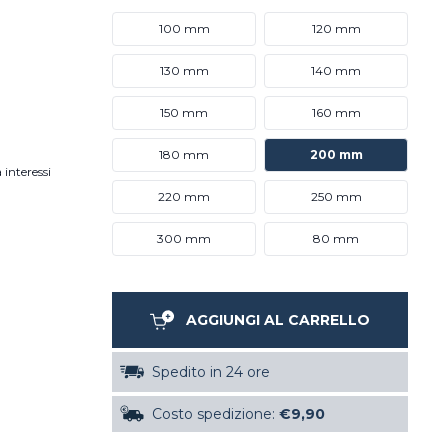
100 mm
120 mm
130 mm
140 mm
150 mm
160 mm
180 mm
200 mm
 interessi
220 mm
250 mm
300 mm
80 mm
AGGIUNGI AL CARRELLO
Spedito in 24 ore
Costo spedizione:
€9,90