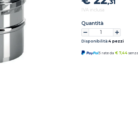
€ 22
,31
IVA inclusa
Quantità
Disponibilità:
4 pezzi
3 rate da
€
7,44
senza