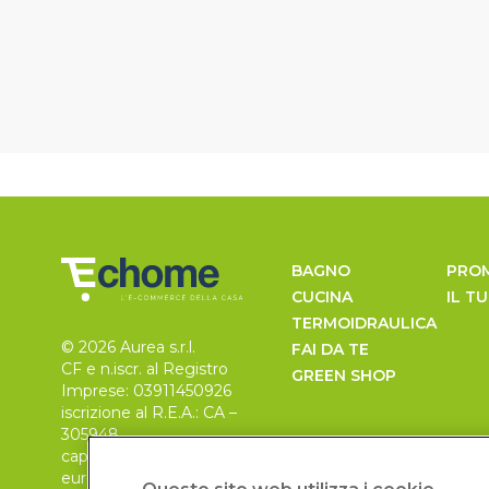
BAGNO
PRO
CUCINA
IL T
TERMOIDRAULICA
© 2026 Aurea s.r.l.
FAI DA TE
CF e n.iscr. al Registro
GREEN SHOP
Imprese: 03911450926
iscrizione al R.E.A.: CA –
305948
capitale sociale 30.000
euro, i.v.