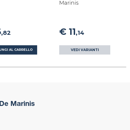
Marinis
6
€ 11
,82
,14
VEDI VARIANTI
UNGI AL CARRELLO
 De Marinis