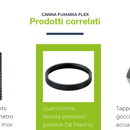
CANNA FUMARIA FLEX
Prodotti correlati
nto
Guarnizione
Tapp
 metro
tenuta pressioni
gocci
 Inox
positive De Marinis
accia