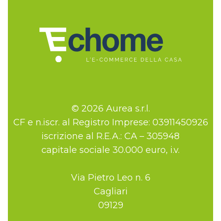
© 2026 Aurea s.r.l.
CF e n.iscr. al Registro Imprese: 03911450926
iscrizione al R.E.A.: CA – 305948
capitale sociale 30.000 euro, i.v.
Via Pietro Leo n. 6
Cagliari
09129