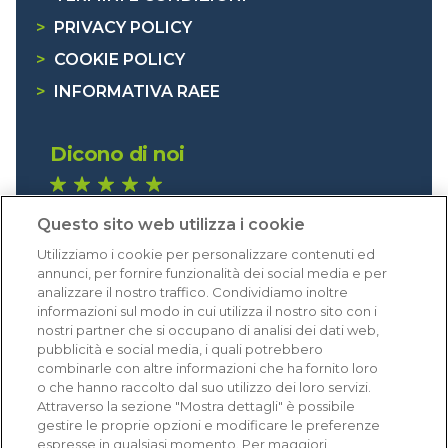
>
PRIVACY POLICY
>
COOKIE POLICY
>
INFORMATIVA RAEE
Dicono di noi
1.641 recensioni
Questo sito web utilizza i cookie
Eccellente (4,8)
Utilizziamo i cookie per personalizzare contenuti ed
Acquisti verificati
annunci, per fornire funzionalità dei social media e per
analizzare il nostro traffico. Condividiamo inoltre
informazioni sul modo in cui utilizza il nostro sito con i
nostri partner che si occupano di analisi dei dati web,
pubblicità e social media, i quali potrebbero
combinarle con altre informazioni che ha fornito loro
o che hanno raccolto dal suo utilizzo dei loro servizi.
Attraverso la sezione "Mostra dettagli" è possibile
gestire le proprie opzioni e modificare le preferenze
espresse in qualsiasi momento. Per maggiori