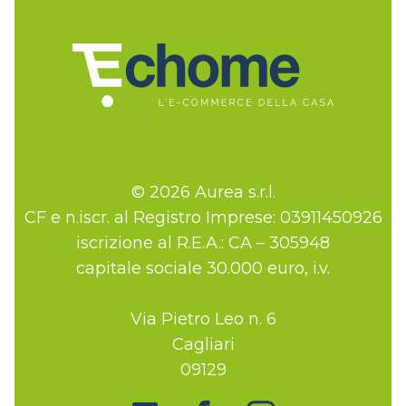
© 2026 Aurea s.r.l.
CF e n.iscr. al Registro Imprese: 03911450926
iscrizione al R.E.A.: CA – 305948
capitale sociale 30.000 euro, i.v.
Via Pietro Leo n. 6
Cagliari
09129