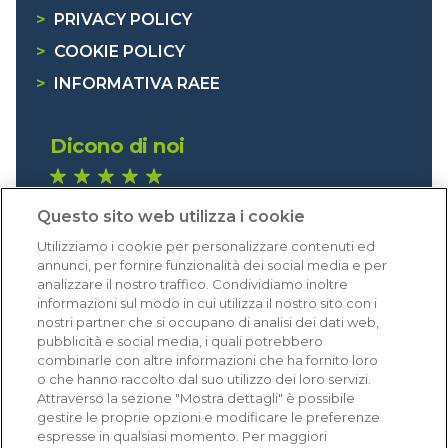
>
PRIVACY POLICY
>
COOKIE POLICY
>
INFORMATIVA RAEE
Dicono di noi
1.641 recensioni
Questo sito web utilizza i cookie
Eccellente (4,8)
Utilizziamo i cookie per personalizzare contenuti ed
Acquisti verificati
annunci, per fornire funzionalità dei social media e per
analizzare il nostro traffico. Condividiamo inoltre
informazioni sul modo in cui utilizza il nostro sito con i
nostri partner che si occupano di analisi dei dati web,
pubblicità e social media, i quali potrebbero
combinarle con altre informazioni che ha fornito loro
o che hanno raccolto dal suo utilizzo dei loro servizi.
Attraverso la sezione "Mostra dettagli" è possibile
gestire le proprie opzioni e modificare le preferenze
espresse in qualsiasi momento. Per maggiori