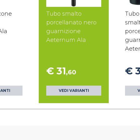
icone
Tubo smalto
Tubo
porcellanato nero
smal
Ala
guarnizione
porce
Aeternum Ala
guar
Aete
€ 31
€ 
,60
IANTI
VEDI VARIANTI
V