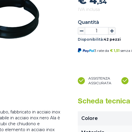
€ 4
,54
IVA inclusa
Quantità
Disponibilità:
42 pezzi
3 rate da
€
1,51
senza i
ASSISTENZA
ASSICURATA
Scheda tecnica
tubo, fabbricato in acciaio inox
abile in acciaio inox nero Ala è
Colore
tubi che chiudono e
to elemento in acciaio inox