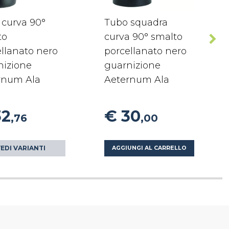
 curva 90°
Tubo squadra
to
curva 90° smalto
llanato nero
porcellanato nero
nizione
guarnizione
rnum Ala
Aeternum Ala
32
€ 30
,76
,00
EDI VARIANTI
AGGIUNGI AL CARRELLO