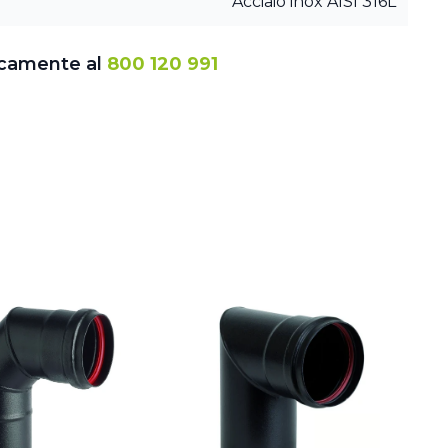
Acciaio inox AISI 316L
icamente al
800 120 991