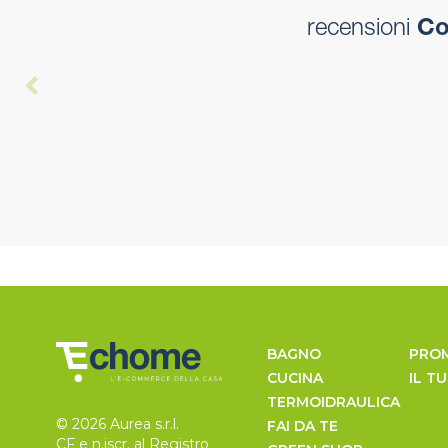
recensioni
Col
BAGNO
PRO
CUCINA
IL T
TERMOIDRAULICA
© 2026 Aurea s.r.l.
FAI DA TE
CF e n.iscr. al Registro