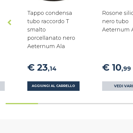
Tappo condensa
Rosone sil
tubo raccordo T
nero tubo
smalto
Aeternum 
porcellanato nero
Aeternum Ala
€ 23
€ 10
,14
,99
VEDI VAR
AGGIUNGI AL CARRELLO