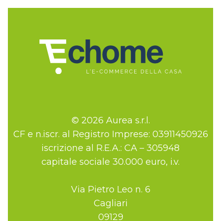
© 2026 Aurea s.r.l.
CF e n.iscr. al Registro Imprese: 03911450926
iscrizione al R.E.A.: CA – 305948
capitale sociale 30.000 euro, i.v.
Via Pietro Leo n. 6
Cagliari
09129