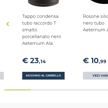
Tappo condensa
Rosone sil
tubo raccordo T
nero tubo
smalto
Aeternum 
porcellanato nero
Aeternum Ala
€ 23
€ 10
,14
,99
VEDI VAR
AGGIUNGI AL CARRELLO