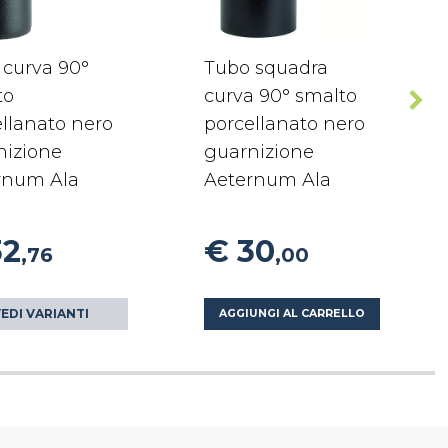
 curva 90°
Tubo squadra
to
curva 90° smalto
llanato nero
porcellanato nero
nizione
guarnizione
rnum Ala
Aeternum Ala
32
€ 30
,76
,00
EDI VARIANTI
AGGIUNGI AL CARRELLO