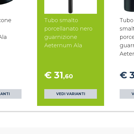
icone
Tubo smalto
Tubo
porcellanato nero
smal
Ala
guarnizione
porce
Aeternum Ala
guar
Aete
€ 31
€ 
,60
IANTI
VEDI VARIANTI
V