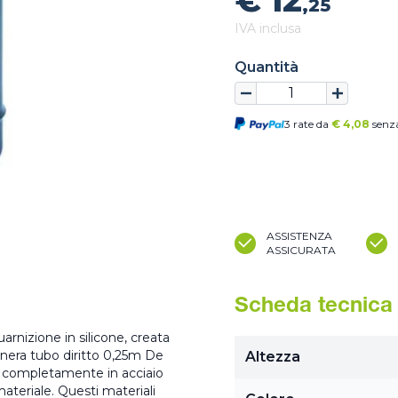
€ 12
,25
IVA inclusa
Quantità
3 rate da
€
4,08
senza
ASSISTENZA
ASSICURATA
Scheda tecnica
arnizione in silicone, creata
a nera tubo diritto 0,25m De
Altezza
ri completamente in acciaio
materiale. Questi materiali