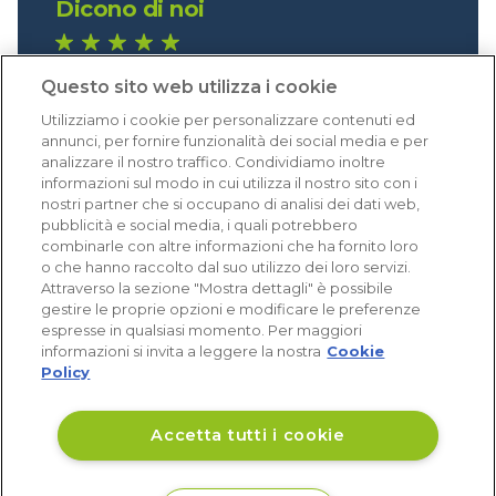
Dicono di noi
1.640 recensioni
Questo sito web utilizza i cookie
Eccellente (4,8)
Utilizziamo i cookie per personalizzare contenuti ed
Acquisti verificati
annunci, per fornire funzionalità dei social media e per
analizzare il nostro traffico. Condividiamo inoltre
informazioni sul modo in cui utilizza il nostro sito con i
nostri partner che si occupano di analisi dei dati web,
pubblicità e social media, i quali potrebbero
combinarle con altre informazioni che ha fornito loro
o che hanno raccolto dal suo utilizzo dei loro servizi.
Attraverso la sezione "Mostra dettagli" è possibile
gestire le proprie opzioni e modificare le preferenze
espresse in qualsiasi momento. Per maggiori
informazioni si invita a leggere la nostra
Cookie
Policy
Accetta tutti i cookie