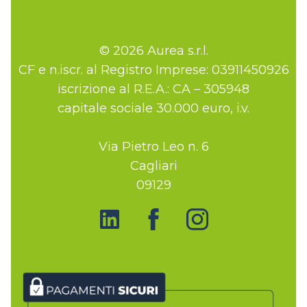
© 2026 Aurea s.r.l.
CF e n.iscr. al Registro Imprese: 03911450926
iscrizione al R.E.A.: CA – 305948
capitale sociale 30.000 euro, i.v.
Via Pietro Leo n. 6
Cagliari
09129