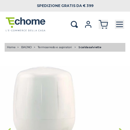
SPEDIZIONE
GRATIS DA € 399
Home
BAGNO
Termoarredo e aspiratori
Scaldasalviette