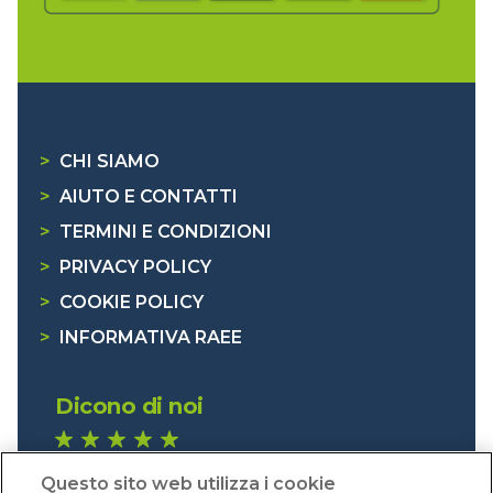
>
CHI SIAMO
>
AIUTO E CONTATTI
>
TERMINI E CONDIZIONI
>
PRIVACY POLICY
>
COOKIE POLICY
>
INFORMATIVA RAEE
Dicono di noi
1.641 recensioni
Questo sito web utilizza i cookie
Eccellente (4,8)