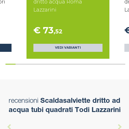
ori
dritto acqua Roma
d
Lazzarini
L
€ 73
,52
VEDI VARIANTI
recensioni
Scaldasalviette dritto ad
acqua tubi quadrati Todi Lazzarini