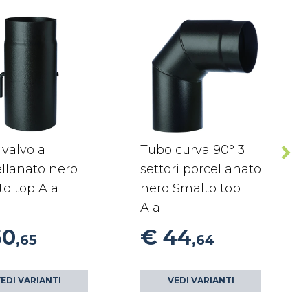
valvola
Tubo curva 90° 3
llanato nero
settori porcellanato
o top Ala
nero Smalto top
Ala
50
€ 44
,65
,64
EDI VARIANTI
VEDI VARIANTI