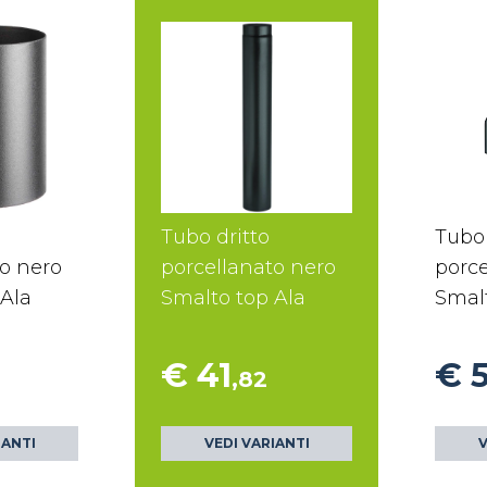
Tubo dritto
Tubo 
to nero
porcellanato nero
porce
 Ala
Smalto top Ala
Smalt
€ 41
€ 
,82
IANTI
VEDI VARIANTI
V