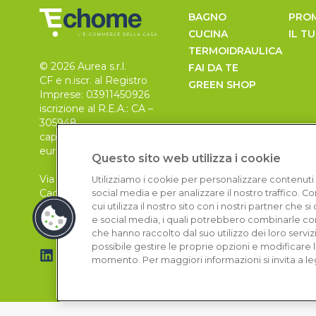
BAGNO
PRO
CUCINA
IL T
TERMOIDRAULICA
© 2026 Aurea s.r.l.
FAI DA TE
CF e n.iscr. al Registro
GREEN SHOP
Imprese: 03911450926
iscrizione al R.E.A.: CA –
305948
capitale sociale 30.000
euro, i.v.
Questo sito web utilizza i cookie
Via Pietro Leo n. 6
Utilizziamo i cookie per personalizzare contenuti 
Cagliari
social media e per analizzare il nostro traffico. 
09129
cui utilizza il nostro sito con i nostri partner che 
e social media, i quali potrebbero combinarle con
che hanno raccolto dal suo utilizzo dei loro serviz
possibile gestire le proprie opzioni e modificare 
momento. Per maggiori informazioni si invita a le