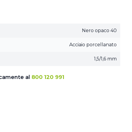
Nero opaco 40
Acciaio porcellanato
1,5/1,6 mm
icamente al
800 120 991