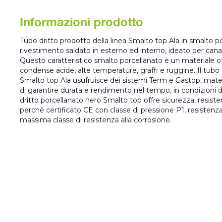
Informazioni prodotto
Tubo dritto prodotto della linea Smalto top Ala in smalto p
rivestimento saldato in esterno ed interno, ideato per canal
Questo caratteristico smalto porcellanato è un materiale o
condense acide, alte temperature, graffi e ruggine. Il tubo 
Smalto top Ala usufruisce dei sistemi Term e Gastop, mate
di garantire durata e rendimento nel tempo, in condizioni di 
dritto porcellanato nero Smalto top offre sicurezza, resist
perché certificato CE con classe di pressione P1, resistenz
massima classe di resistenza alla corrosione.