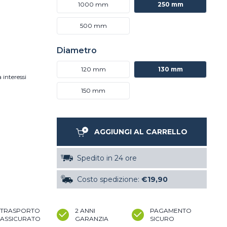
1000 mm
250 mm
500 mm
Diametro
120 mm
130 mm
 interessi
150 mm
AGGIUNGI AL CARRELLO
Spedito in 24 ore
Costo spedizione:
€19,90
TRASPORTO
2 ANNI
PAGAMENTO
ASSICURATO
GARANZIA
SICURO