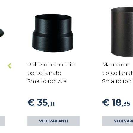
Riduzione acciaio
Manicotto
porcellanato
porcellana
Smalto top Ala
Smalto top
€ 35
€ 18
,11
,35
VEDI VARIANTI
VEDI VAR