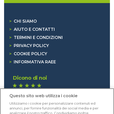
>
CHI SIAMO
>
AIUTO E CONTATTI
>
TERMINI E CONDIZIONI
>
PRIVACY POLICY
>
COOKIE POLICY
>
INFORMATIVA RAEE
Dicono di noi
1.640 recensioni
Questo sito web utilizza i cookie
Eccellente (4,8)
Utilizziamo i cookie per personalizzare contenuti ed
Acquisti verificati
annunci, per fornire funzionalità dei social media e per
analizzare il nostro traffico. Condividiamo inoltre