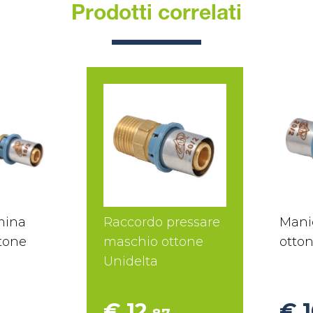
Prodotti correlati
mina
Raccordo pressare
Mani
ttone
maschio ottone
otton
Unidelta
€ 12
€ 1