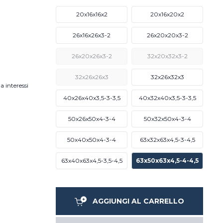
20x16x16x2
20x16x20x2
26x16x26x3-2
26x20x20x3-2
26x20x26x3-2
32x20x32x3-2
32x26x26x3
32x26x32x3
a interessi
40x26x40x3,5-3-3,5
40x32x40x3,5-3-3,5
50x26x50x4-3-4
50x32x50x4-3-4
50x40x50x4-3-4
63x32x63x4,5-3-4,5
63x40x63x4,5-3,5-4,5
63x50x63x4,5-4-4,5
AGGIUNGI AL CARRELLO