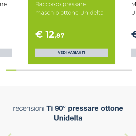
are
Raccordo pressare
M
maschio ottone Unidelta
U
€ 12
€
,87
VEDI VARIANTI
recensioni
Ti 90° pressare ottone
Unidelta