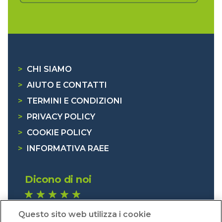
>
CHI SIAMO
>
AIUTO E CONTATTI
>
TERMINI E CONDIZIONI
>
PRIVACY POLICY
>
COOKIE POLICY
>
INFORMATIVA RAEE
Dicono di noi
1.641 recensioni
Questo sito web utilizza i cookie
Eccellente (4,8)