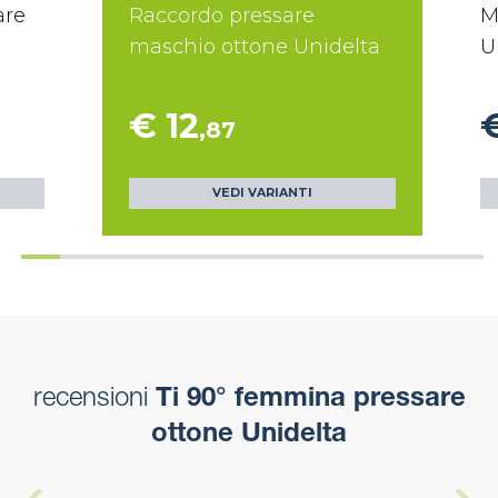
are
Raccordo pressare
M
maschio ottone Unidelta
U
€ 12
€
,87
VEDI VARIANTI
recensioni
Ti 90° femmina pressare
ottone Unidelta