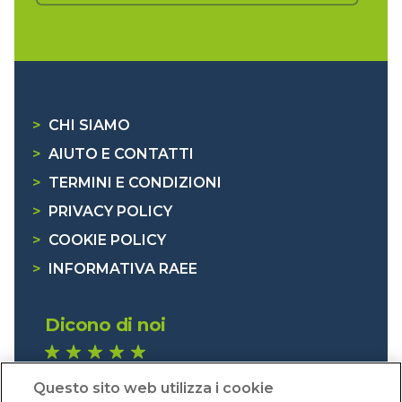
>
CHI SIAMO
>
AIUTO E CONTATTI
>
TERMINI E CONDIZIONI
>
PRIVACY POLICY
>
COOKIE POLICY
>
INFORMATIVA RAEE
Dicono di noi
1.640 recensioni
Questo sito web utilizza i cookie
Eccellente (4,8)