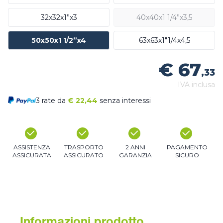
32x32x1”x3
40x40x1 1/4”x3,5
50x50x1 1/2”x4
63x63x1"1/4x4,5
€ 67
,33
IVA inclusa
3 rate da
€
22,44
senza interessi
ASSISTENZA
TRASPORTO
2 ANNI
PAGAMENTO
ASSICURATA
ASSICURATO
GARANZIA
SICURO