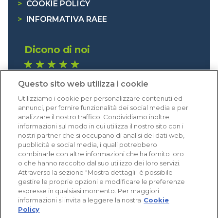
>
COOKIE POLICY
>
INFORMATIVA RAEE
Dicono di noi
1.641 recensioni
Questo sito web utilizza i cookie
Eccellente (4,8)
Utilizziamo i cookie per personalizzare contenuti ed
Acquisti verificati
annunci, per fornire funzionalità dei social media e per
analizzare il nostro traffico. Condividiamo inoltre
informazioni sul modo in cui utilizza il nostro sito con i
nostri partner che si occupano di analisi dei dati web,
pubblicità e social media, i quali potrebbero
combinarle con altre informazioni che ha fornito loro
o che hanno raccolto dal suo utilizzo dei loro servizi.
Attraverso la sezione "Mostra dettagli" è possibile
gestire le proprie opzioni e modificare le preferenze
espresse in qualsiasi momento. Per maggiori
informazioni si invita a leggere la nostra
Cookie
Policy