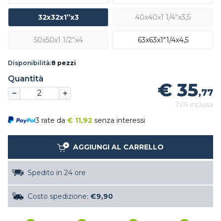
32x32x1”x3
40x40x1 1/4”x3,5
50x50x1 1/2”x4
63x63x1"1/4x4,5
Disponibilità:
8 pezzi
Quantità
€ 35
,77
IVA inclusa
3 rate da
€
11,92
senza interessi
AGGIUNGI AL CARRELLO
Spedito in 24 ore
Costo spedizione:
€9,90