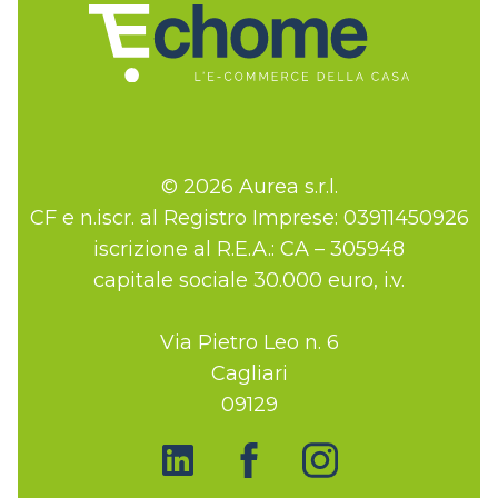
© 2026 Aurea s.r.l.
CF e n.iscr. al Registro Imprese: 03911450926
iscrizione al R.E.A.: CA – 305948
capitale sociale 30.000 euro, i.v.
Via Pietro Leo n. 6
Cagliari
09129