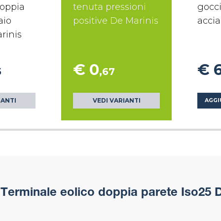
doppia
tenuta pressioni
gocci
aio
positive De Marinis
accia
rinis
€ 0
€ 
5
,67
IANTI
VEDI VARIANTI
AGGI
Terminale eolico doppia parete Iso25 