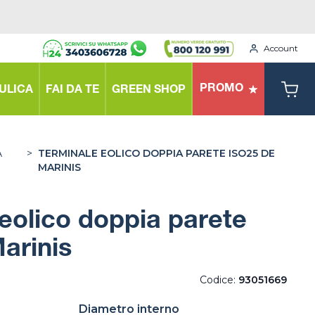
Account
PROMO
ULICA
FAI DA TE
GREEN SHOP
A
>
TERMINALE EOLICO DOPPIA PARETE ISO25 DE
MARINIS
eolico doppia parete
arinis
Codice:
93051669
Diametro interno