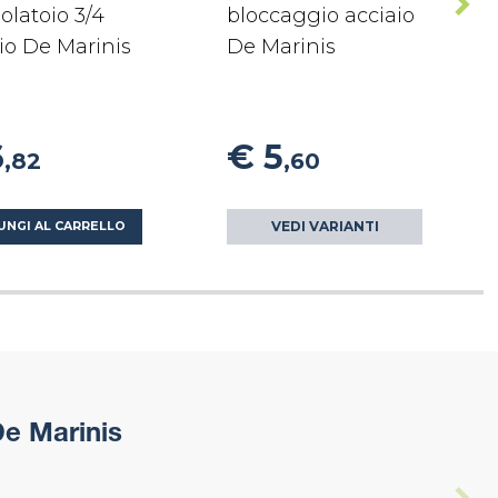
olatoio 3/4
bloccaggio acciaio
io De Marinis
De Marinis
6
€ 5
,82
,60
VEDI VARIANTI
UNGI AL CARRELLO
De Marinis