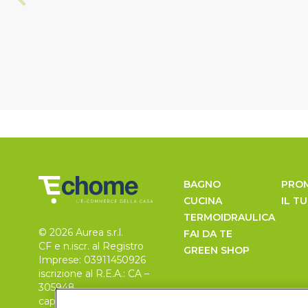
BAGNO
PRO
CUCINA
IL T
TERMOIDRAULICA
© 2026 Aurea s.r.l.
FAI DA TE
CF e n.iscr. al Registro
GREEN SHOP
Imprese: 03911450926
iscrizione al R.E.A.: CA –
305948
capitale sociale 30.000