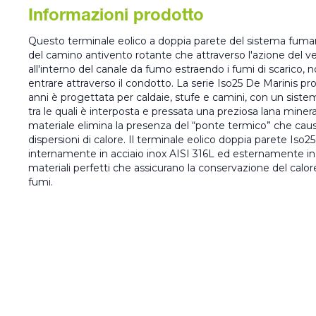
Informazioni prodotto
Questo terminale eolico a doppia parete del sistema fumar
del camino antivento rotante che attraverso l'azione del v
all'interno del canale da fumo estraendo i fumi di scarico,
entrare attraverso il condotto. La serie Iso25 De Marinis pro
anni è progettata per caldaie, stufe e camini, con un sistem
tra le quali è interposta e pressata una preziosa lana miner
materiale elimina la presenza del “ponte termico” che ca
dispersioni di calore. Il terminale eolico doppia parete Is
internamente in acciaio inox AISI 316L ed esternamente in 
materiali perfetti che assicurano la conservazione del cal
fumi.