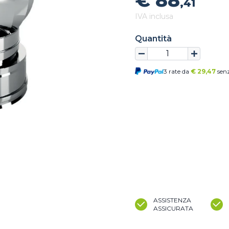
€ 88
,41
IVA inclusa
Quantità
3 rate da
€
29,47
senz
ASSISTENZA
ASSICURATA