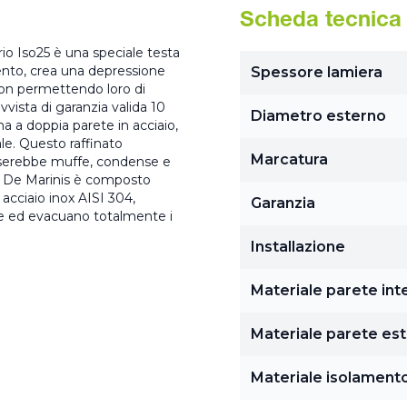
Scheda tecnica
io Iso25 è una speciale testa
ento, crea una depressione
Spessore lamiera
 non permettendo loro di
vvista di garanzia valida 10
Diametro esterno
a a doppia parete in acciaio,
ale. Questo raffinato
Marcatura
userebbe muffe, condense e
o25 De Marinis è composto
acciaio inox AISI 304,
Garanzia
ore ed evacuano totalmente i
Installazione
Materiale parete int
Materiale parete es
Materiale isolament