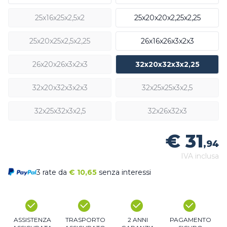
25x16x25x2,5x2
25x20x20x2,25x2,25
25x20x25x2,5x2,25
26x16x26x3x2x3
26x20x26x3x2x3
32x20x32x3x2,25
32x20x32x3x2x3
32x25x25x3x2,5
32x25x32x3x2,5
32x26x32x3
€ 31
,94
IVA inclusa
3 rate da
€
10,65
senza interessi
ASSISTENZA
TRASPORTO
2 ANNI
PAGAMENTO