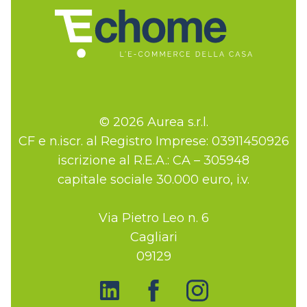
© 2026 Aurea s.r.l.
CF e n.iscr. al Registro Imprese: 03911450926
iscrizione al R.E.A.: CA – 305948
capitale sociale 30.000 euro, i.v.
Via Pietro Leo n. 6
Cagliari
09129