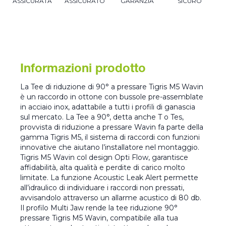
ASSICURATA
ASSICURATO
GARANZIA
SICURO
Informazioni prodotto
La Tee di riduzione di 90° a pressare Tigris M5 Wavin
è un raccordo in ottone con bussole pre-assemblate
in acciaio inox, adattabile a tutti i profili di ganascia
sul mercato. La Tee a 90°, detta anche T o Tes,
provvista di riduzione a pressare Wavin fa parte della
gamma Tigris M5, il sistema di raccordi con funzioni
innovative che aiutano l’installatore nel montaggio.
Tigris M5 Wavin col design Opti Flow, garantisce
affidabilità, alta qualità e perdite di carico molto
limitate. La funzione Acoustic Leak Alert permette
all’idraulico di individuare i raccordi non pressati,
avvisandolo attraverso un allarme acustico di 80 db.
Il profilo Multi Jaw rende la tee riduzione 90°
pressare Tigris M5 Wavin, compatibile alla tua