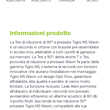
ASSICURATA
ASSICURATO
GARANZIA
SICURO
Informazioni prodotto
La Tee di riduzione di 90° a pressare Tigris M5 Wavin
è un raccordo in ottone con bussole pre-assemblate
in acciaio inox, adattabile a tutti i profili di ganascia
sul mercato. La Tee a 90°, detta anche T o Tes,
provvista di riduzione a pressare Wavin fa parte della
gamma Tigris M5, il sistema di raccordi con funzioni
innovative che aiutano l’installatore nel montaggio.
Tigris M5 Wavin col design Opti Flow, garantisce
affidabilità, alta qualità e perdite di carico molto
limitate. La funzione Acoustic Leak Alert permette
all’idraulico di individuare i raccordi non pressati,
avvisandolo attraverso un allarme acustico di 80 db.
Il profilo Multi Jaw rende la tee riduzione 90°
pressare Tigris M5 Wavin, compatibile alla tua