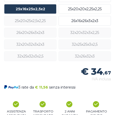
25x16x25x2,5x2
25x20x20x2,25x2,25
25x20x25x2,5x2,25
26x16x26x3x2x3
26x20x26x3x2x3
32x20x32x3x2,25
32x20x32x3x2x3
32x25x25x3x2,5
32x25x32x3x2,5
32x26x32x3
€ 34
,67
IVA inclusa
3 rate da
€
11,56
senza interessi
ASSISTENZA
TRASPORTO
2 ANNI
PAGAMENTO