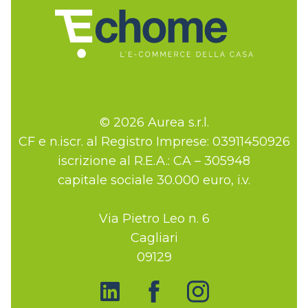
© 2026 Aurea s.r.l.
CF e n.iscr. al Registro Imprese: 03911450926
iscrizione al R.E.A.: CA – 305948
capitale sociale 30.000 euro, i.v.
Via Pietro Leo n. 6
Cagliari
09129