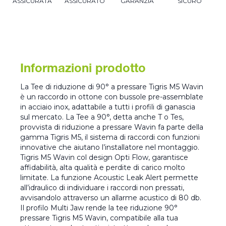
ASSICURATA
ASSICURATO
GARANZIA
SICURO
Informazioni prodotto
La Tee di riduzione di 90° a pressare Tigris M5 Wavin
è un raccordo in ottone con bussole pre-assemblate
in acciaio inox, adattabile a tutti i profili di ganascia
sul mercato. La Tee a 90°, detta anche T o Tes,
provvista di riduzione a pressare Wavin fa parte della
gamma Tigris M5, il sistema di raccordi con funzioni
innovative che aiutano l’installatore nel montaggio.
Tigris M5 Wavin col design Opti Flow, garantisce
affidabilità, alta qualità e perdite di carico molto
limitate. La funzione Acoustic Leak Alert permette
all’idraulico di individuare i raccordi non pressati,
avvisandolo attraverso un allarme acustico di 80 db.
Il profilo Multi Jaw rende la tee riduzione 90°
pressare Tigris M5 Wavin, compatibile alla tua