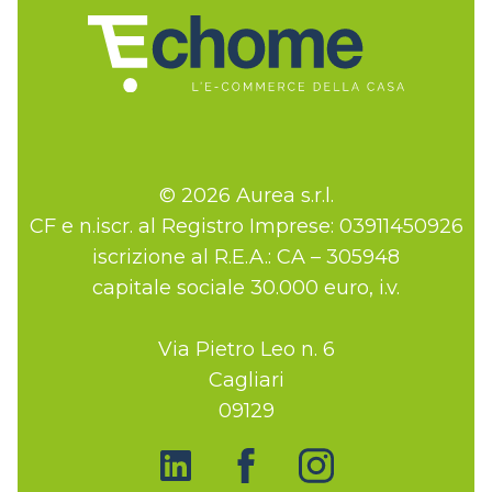
© 2026 Aurea s.r.l.
CF e n.iscr. al Registro Imprese: 03911450926
iscrizione al R.E.A.: CA – 305948
capitale sociale 30.000 euro, i.v.
Via Pietro Leo n. 6
Cagliari
09129