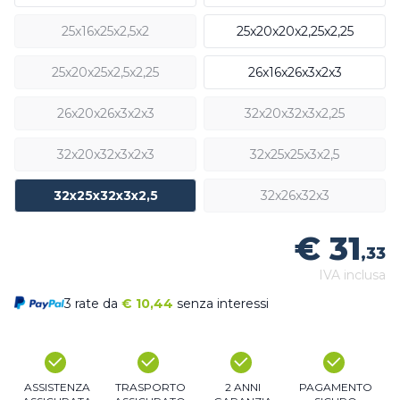
25x16x25x2,5x2
25x20x20x2,25x2,25
25x20x25x2,5x2,25
26x16x26x3x2x3
26x20x26x3x2x3
32x20x32x3x2,25
32x20x32x3x2x3
32x25x25x3x2,5
32x25x32x3x2,5
32x26x32x3
€ 31
,33
IVA inclusa
3 rate da
€
10,44
senza interessi
ASSISTENZA
TRASPORTO
2 ANNI
PAGAMENTO