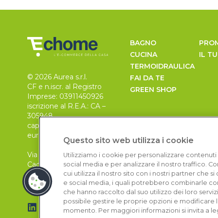
BAGNO
PRO
CUCINA
IL T
TERMOIDRAULICA
© 2026 Aurea s.r.l.
FAI DA TE
CF e n.iscr. al Registro
GREEN SHOP
Imprese: 03911450926
iscrizione al R.E.A.: CA –
305948
capitale sociale 30.000
euro, i.v.
Questo sito web utilizza i cookie
Via Pietro Leo n. 6
Utilizziamo i cookie per personalizzare contenuti 
Cagliari
social media e per analizzare il nostro traffico. 
09129
cui utilizza il nostro sito con i nostri partner che 
e social media, i quali potrebbero combinarle con
che hanno raccolto dal suo utilizzo dei loro serviz
possibile gestire le proprie opzioni e modificare 
momento. Per maggiori informazioni si invita a le