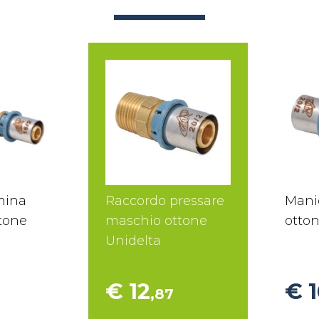
mina
Raccordo pressare
Mani
ttone
maschio ottone
otton
Unidelta
€ 12
€ 1
,87