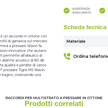
ASSISTENZA
ASSICURATA
Scheda tecnica
 è un raccordo in ottone con
rofili di ganascia sul mercato.
Materiale
mmina a pressare Wavin fa
nzioni innovative che aiutano
t permette all’idraulico di
Ordina telefon
n allarme acustico di 80 db.
ta qualità e perdite di carico
0° pressare Tigris M5 Wavin,
 un bagno, costruendo una
RACCORDI PER MULTISTRATO A PRESSARE IN OTTONE
Prodotti correlati