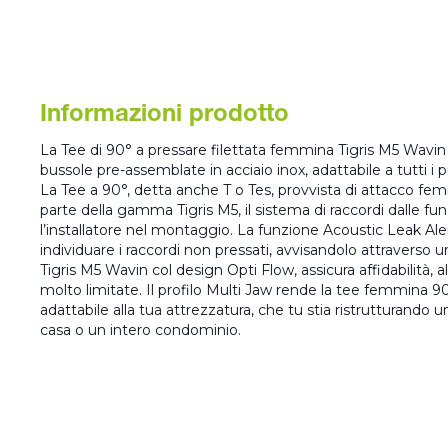
Informazioni prodotto
La Tee di 90° a pressare filettata femmina Tigris M5 Wavin
bussole pre-assemblate in acciaio inox, adattabile a tutti i p
La Tee a 90°, detta anche T o Tes, provvista di attacco fe
parte della gamma Tigris M5, il sistema di raccordi dalle fu
l’installatore nel montaggio. La funzione Acoustic Leak Aler
individuare i raccordi non pressati, avvisandolo attraverso u
Tigris M5 Wavin col design Opti Flow, assicura affidabilità, al
molto limitate. Il profilo Multi Jaw rende la tee femmina 9
adattabile alla tua attrezzatura, che tu stia ristrutturando
casa o un intero condominio.