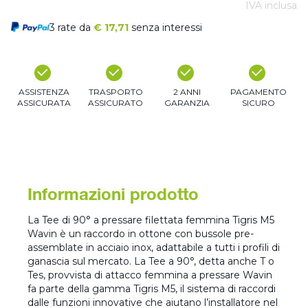
IVA inclusa
3 rate da
€
17,71
senza interessi
ASSISTENZA
TRASPORTO
2 ANNI
PAGAMENTO
ASSICURATA
ASSICURATO
GARANZIA
SICURO
Informazioni prodotto
La Tee di 90° a pressare filettata femmina Tigris M5
Wavin è un raccordo in ottone con bussole pre-
assemblate in acciaio inox, adattabile a tutti i profili di
ganascia sul mercato. La Tee a 90°, detta anche T o
Tes, provvista di attacco femmina a pressare Wavin
fa parte della gamma Tigris M5, il sistema di raccordi
dalle funzioni innovative che aiutano l’installatore nel