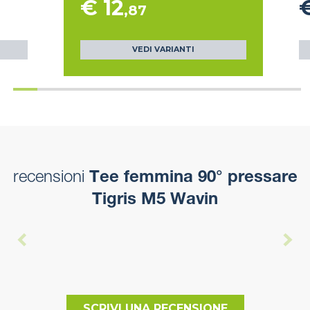
€ 12
€
,87
VEDI VARIANTI
recensioni
Tee femmina 90° pressare
Tigris M5 Wavin
SCRIVI UNA RECENSIONE