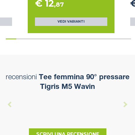
€ 12
€
,87
VEDI VARIANTI
recensioni
Tee femmina 90° pressare
Tigris M5 Wavin
SCRIVI UNA RECENSIONE