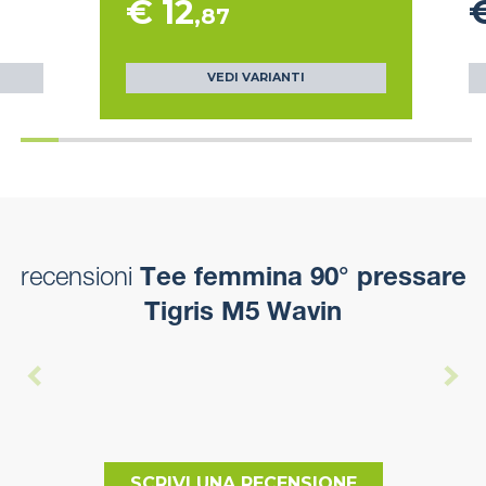
€ 12
€
,87
VEDI VARIANTI
recensioni
Tee femmina 90° pressare
Tigris M5 Wavin
SCRIVI UNA RECENSIONE