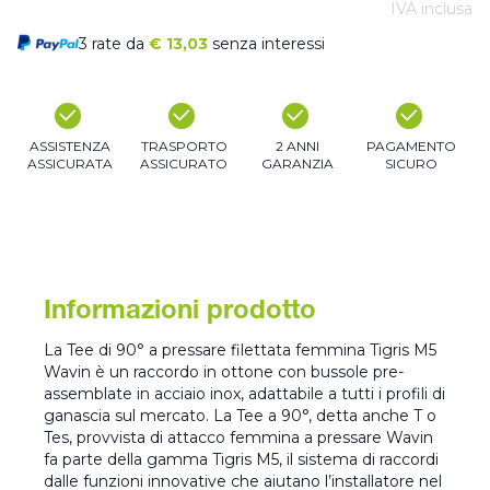
IVA inclusa
3 rate da
€
13,03
senza interessi
ASSISTENZA
TRASPORTO
2 ANNI
PAGAMENTO
ASSICURATA
ASSICURATO
GARANZIA
SICURO
Informazioni prodotto
La Tee di 90° a pressare filettata femmina Tigris M5
Wavin è un raccordo in ottone con bussole pre-
assemblate in acciaio inox, adattabile a tutti i profili di
ganascia sul mercato. La Tee a 90°, detta anche T o
Tes, provvista di attacco femmina a pressare Wavin
fa parte della gamma Tigris M5, il sistema di raccordi
dalle funzioni innovative che aiutano l’installatore nel