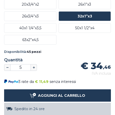
20x3/4”x2
26x1”x3
26x3/4”x3
32x1”x3
40x1 1/4”x3,5
50x1 1/2”x4
63x2”x4,5
Disponibilità:
45 pezzi
Quantità
€ 34
,46
IVA inclusa
3 rate da
€
11,49
senza interessi
AGGIUNGI AL CARRELLO
Spedito in 24 ore