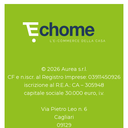
© 2026 Aurea s.r.l.
CF e n.iscr. al Registro Imprese: 03911450926
iscrizione al R.E.A.: CA – 305948
capitale sociale 30.000 euro, i.v.
Via Pietro Leo n. 6
Cagliari
09129