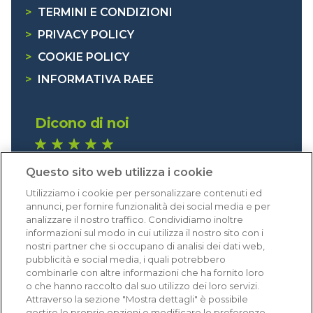
>
TERMINI E CONDIZIONI
>
PRIVACY POLICY
>
COOKIE POLICY
>
INFORMATIVA RAEE
Dicono di noi
1.640 recensioni
Questo sito web utilizza i cookie
Eccellente (4,8)
Utilizziamo i cookie per personalizzare contenuti ed
Acquisti verificati
annunci, per fornire funzionalità dei social media e per
analizzare il nostro traffico. Condividiamo inoltre
informazioni sul modo in cui utilizza il nostro sito con i
nostri partner che si occupano di analisi dei dati web,
pubblicità e social media, i quali potrebbero
combinarle con altre informazioni che ha fornito loro
o che hanno raccolto dal suo utilizzo dei loro servizi.
Attraverso la sezione "Mostra dettagli" è possibile
gestire le proprie opzioni e modificare le preferenze