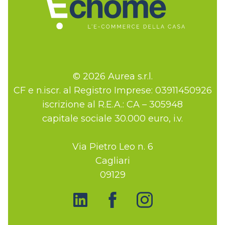
© 2026 Aurea s.r.l.
CF e n.iscr. al Registro Imprese: 03911450926
iscrizione al R.E.A.: CA – 305948
capitale sociale 30.000 euro, i.v.
Via Pietro Leo n. 6
Cagliari
09129