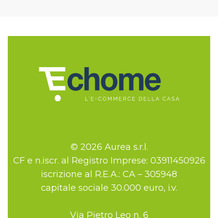
© 2026 Aurea s.r.l.
CF e n.iscr. al Registro Imprese: 03911450926
iscrizione al R.E.A.: CA – 305948
capitale sociale 30.000 euro, i.v.
Via Pietro Leo n. 6