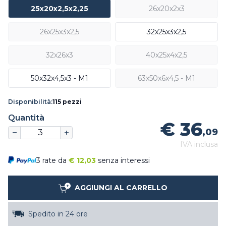
25x20x2,5x2,25
26x20x2x3
26x25x3x2,5
32x25x3x2,5
32x26x3
40x25x4x2,5
50x32x4,5x3 - M1
63x50x6x4,5 - M1
Disponibilità:
115 pezzi
Quantità
€ 36
,09
IVA inclusa
3 rate da
€
12,03
senza interessi
AGGIUNGI AL CARRELLO
Spedito in 24 ore