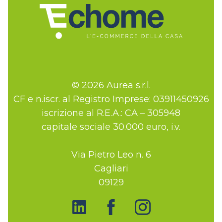
© 2026 Aurea s.r.l.
CF e n.iscr. al Registro Imprese: 03911450926
iscrizione al R.E.A.: CA – 305948
capitale sociale 30.000 euro, i.v.
Via Pietro Leo n. 6
Cagliari
09129