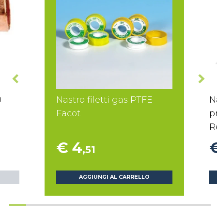
0
Nastro filetti gas PTFE
N
Facot
p
R
€ 4
,51
AGGIUNGI AL CARRELLO