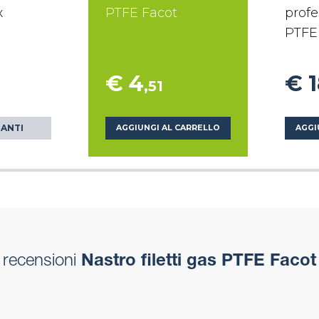
x
PTFE Facot
profe
PTFE
€ 4
€ 
,51
IANTI
AGGIUNGI AL CARRELLO
AGGI
recensioni
Nastro filetti gas PTFE Facot