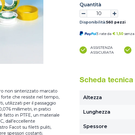
Quantità
Disponibilità:
560 pezzi
3 rate da
€
1,50
senza 
ASSISTENZA
ASSICURATA
Scheda tecnica
puro non sinterizzato marcato
 forte che resiste nel tempo,
Altezza
ti, utilizzati per il passaggio
76 millimetri, in pratici
Lunghezza
 è fatto in PTFE, un materiale
°C, dall’eccellente
Spessore
tro Facot su filetti puliti,
re spessori costanti.