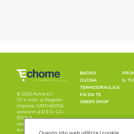
BAGNO
PRO
CUCINA
IL T
TERMOIDRAULICA
© 2026 Aurea s.r.l.
FAI DA TE
CF e n.iscr. al Registro
GREEN SHOP
Imprese: 03911450926
iscrizione al R.E.A.: CA –
305948
capitale sociale 30.000
euro, i.v.
Questo sito web utilizza i cookie