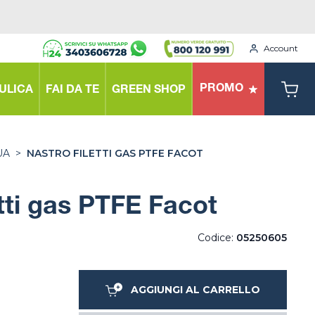
Account
PROMO
ULICA
FAI DA TE
GREEN SHOP
UA
>
NASTRO FILETTI GAS PTFE FACOT
etti gas PTFE Facot
Codice:
05250605
AGGIUNGI AL CARRELLO