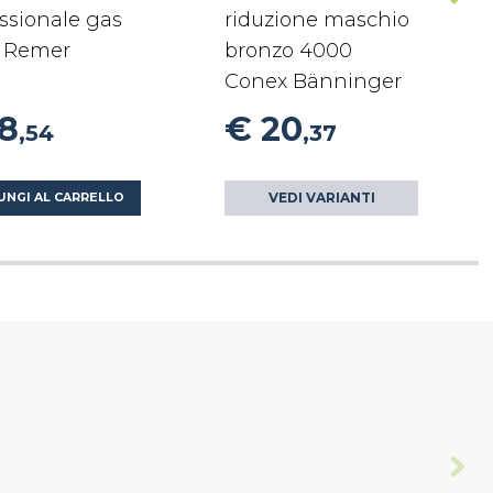
ssionale gas
riduzione maschio
 Remer
bronzo 4000
Conex Bänninger
18
€ 20
,54
,37
VEDI VARIANTI
UNGI AL CARRELLO