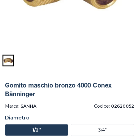
Gomito maschio bronzo 4000 Conex
Bänninger
Marca:
SANHA
Codice:
02620052
Diametro
1/2”
3/4”