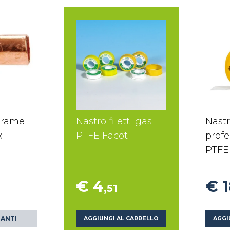
 rame
Nastro filetti gas
Nastr
x
PTFE Facot
profe
PTFE
€ 4
€ 
,51
IANTI
AGGIUNGI AL CARRELLO
AGGI