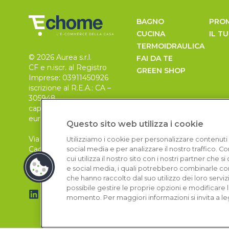
BAGNO
PRO
CUCINA
IL T
TERMOIDRAULICA
© 2026 Aurea s.r.l.
FAI DA TE
CF e n.iscr. al Registro
GREEN SHOP
Imprese: 03911450926
iscrizione al R.E.A.: CA –
305948
capitale sociale 30.000
euro, i.v.
Questo sito web utilizza i cookie
Via Pietro Leo n. 6
Utilizziamo i cookie per personalizzare contenuti 
Cagliari
social media e per analizzare il nostro traffico. 
09129
cui utilizza il nostro sito con i nostri partner che 
e social media, i quali potrebbero combinarle con
che hanno raccolto dal suo utilizzo dei loro serviz
possibile gestire le proprie opzioni e modificare 
momento. Per maggiori informazioni si invita a le