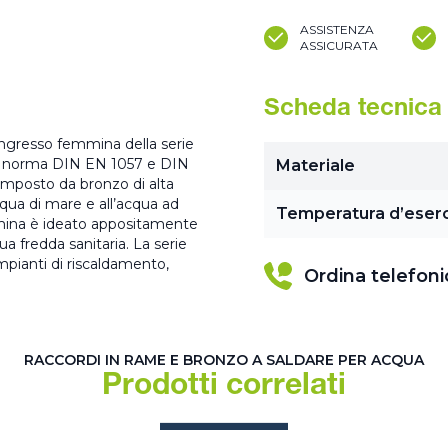
ASSISTENZA
ASSICURATA
Scheda tecnica
 ingresso femmina della serie
e a norma DIN EN 1057 e DIN
Materiale
mposto da bronzo di alta
cqua di mare e all’acqua ad
Temperatura d’eserc
emmina è ideato appositamente
a fredda sanitaria. La serie
mpianti di riscaldamento,
Ordina telefon
RACCORDI IN RAME E BRONZO A SALDARE PER ACQUA
Prodotti correlati