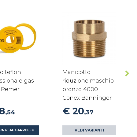
o teflon
Manicotto
ssionale gas
riduzione maschio
 Remer
bronzo 4000
Conex Bänninger
18
€ 20
,54
,37
VEDI VARIANTI
UNGI AL CARRELLO