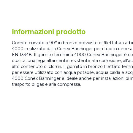
Informazioni prodotto
Gomito curvato a 90° in bronzo provvisto di filettatura ad
4000, realizzato dalla Conex Bänninger per i tubi in ram
EN 13348. Il gomito femmina 4000 Conex Bänninger è co
qualità, una lega altamente resistente alla corrosione, all’a
alto contenuto di cloruri. Il gomito in bronzo filettato f
per essere utilizzato con acqua potabile, acqua calda e acqu
4000 Conex Bänninger è ideale anche per installazioni di i
trasporto di gas e aria compressa.