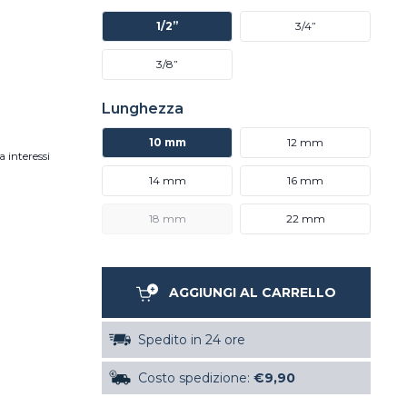
1/2”
3/4”
3/8”
Lunghezza
10 mm
12 mm
a interessi
14 mm
16 mm
18 mm
22 mm
AGGIUNGI AL CARRELLO
Spedito in 24 ore
Costo spedizione:
€9,90