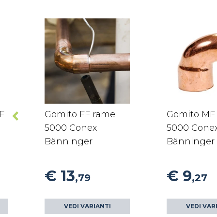
F
Gomito FF rame
Gomito MF
5000 Conex
5000 Cone
Bänninger
Bänninger
€ 13
€ 9
,79
,27
VEDI VARIANTI
VEDI VAR