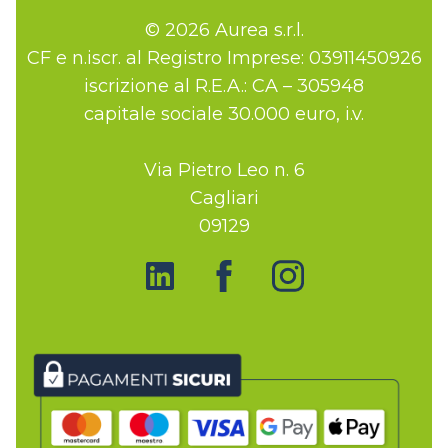
© 2026 Aurea s.r.l.
CF e n.iscr. al Registro Imprese: 03911450926
iscrizione al R.E.A.: CA – 305948
capitale sociale 30.000 euro, i.v.
Via Pietro Leo n. 6
Cagliari
09129