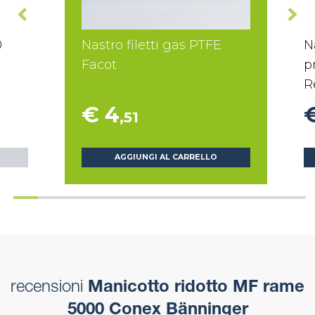
0
Nastro filetti gas PTFE
N
Facot
p
R
€ 4
,51
AGGIUNGI AL CARRELLO
recensioni
Manicotto ridotto MF rame
5000 Conex Bänninger