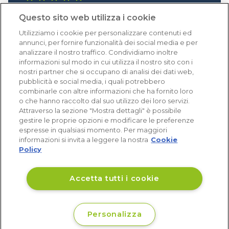
1.641 recensioni
Questo sito web utilizza i cookie
Eccellente (4,8)
Utilizziamo i cookie per personalizzare contenuti ed
Acquisti verificati
annunci, per fornire funzionalità dei social media e per
analizzare il nostro traffico. Condividiamo inoltre
informazioni sul modo in cui utilizza il nostro sito con i
nostri partner che si occupano di analisi dei dati web,
pubblicità e social media, i quali potrebbero
combinarle con altre informazioni che ha fornito loro
o che hanno raccolto dal suo utilizzo dei loro servizi.
Attraverso la sezione "Mostra dettagli" è possibile
gestire le proprie opzioni e modificare le preferenze
espresse in qualsiasi momento. Per maggiori
informazioni si invita a leggere la nostra
Cookie
Policy
Accetta tutti i cookie
Personalizza
€ 16
Non disponibile
,59