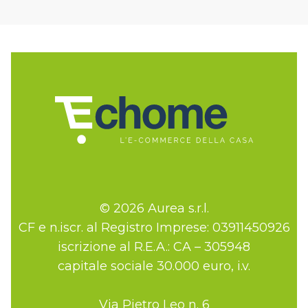
© 2026 Aurea s.r.l.
CF e n.iscr. al Registro Imprese: 03911450926
iscrizione al R.E.A.: CA – 305948
capitale sociale 30.000 euro, i.v.
Via Pietro Leo n. 6