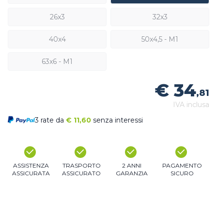
26x3
32x3
40x4
50x4,5 - M1
63x6 - M1
€ 34
,81
IVA inclusa
3 rate da
€
11,60
senza interessi
ASSISTENZA
TRASPORTO
2 ANNI
PAGAMENTO
ASSICURATA
ASSICURATO
GARANZIA
SICURO