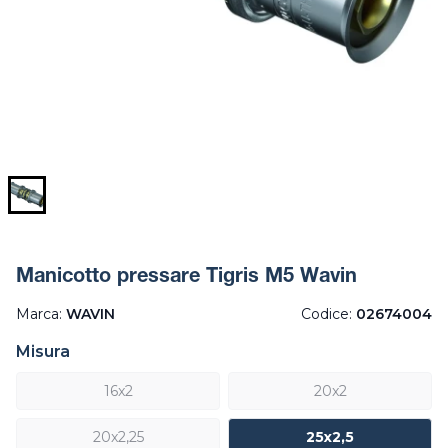
Manicotto pressare Tigris M5 Wavin
Marca:
WAVIN
Codice:
02674004
Misura
16x2
20x2
20x2,25
25x2,5