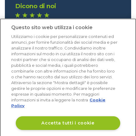
Dicono di noi
1.640 recensioni
Questo sito web utilizza i cookie
Eccellente (4,8)
Utilizziamo i cookie per personalizzare contenuti ed
Acquisti verificati
annunci, per fornire funzionalità dei social media e per
analizzare il nostro traffico. Condividiamo inoltre
informazioni sul modo in cui utilizza il nostro sito con i
nostri partner che si occupano di analisi dei dati web,
pubblicità e social media, i quali potrebbero
combinarle con altre informazioni che ha fornito loro
o che hanno raccolto dal suo utilizzo dei loro servizi.
Attraverso la sezione "Mostra dettagli" è possibile
gestire le proprie opzioni e modificare le preferenze
espresse in qualsiasi momento. Per maggiori
informazioni si invita a leggere la nostra
Cookie
Policy
Accetta tutti i cookie