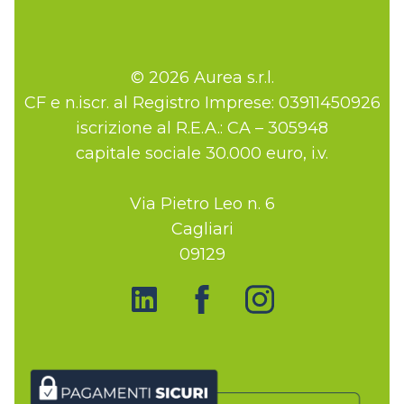
© 2026 Aurea s.r.l.
CF e n.iscr. al Registro Imprese: 03911450926
iscrizione al R.E.A.: CA – 305948
capitale sociale 30.000 euro, i.v.
Via Pietro Leo n. 6
Cagliari
09129