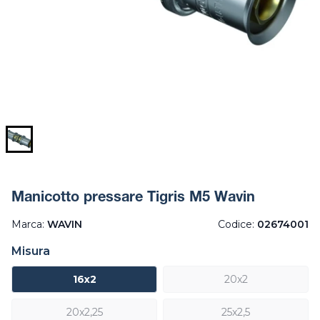
Manicotto pressare Tigris M5 Wavin
Marca:
WAVIN
Codice:
02674001
Misura
16x2
20x2
20x2,25
25x2,5