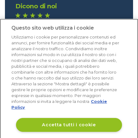
Dicono di noi
1.641 recensioni
Questo sito web utilizza i cookie
Eccellente (4,8)
Utilizziamo i cookie per personalizzare contenuti ed
Acquisti verificati
annunci, per fornire funzionalità dei social media e per
analizzare il nostro traffico. Condividiamo inoltre
informazioni sul modo in cui utilizza il nostro sito con i
nostri partner che si occupano di analisi dei dati web,
pubblicità e social media, i quali potrebbero
combinarle con altre informazioni che ha fornito loro
o che hanno raccolto dal suo utilizzo dei loro servizi.
Attraverso la sezione "Mostra dettagli" è possibile
gestire le proprie opzioni e modificare le preferenze
espresse in qualsiasi momento. Per maggiori
informazioni si invita a leggere la nostra
Cookie
Policy
Accetta tutti i cookie