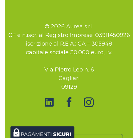
© 2026 Aurea s.r.l.
CF e n.iscr. al Registro Imprese: 03911450926
iscrizione al R.E.A.: CA – 305948
capitale sociale 30.000 euro, i.v.
Via Pietro Leo n. 6
Cagliari
09129