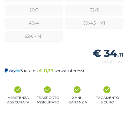
26x3
32x3
40x4
50x4,5 - M1
63x6 - M1
€ 34
,11
IVA inclusa
3 rate da
€
11,37
senza interessi
ASSISTENZA
TRASPORTO
2 ANNI
PAGAMENTO
ASSICURATA
ASSICURATO
GARANZIA
SICURO