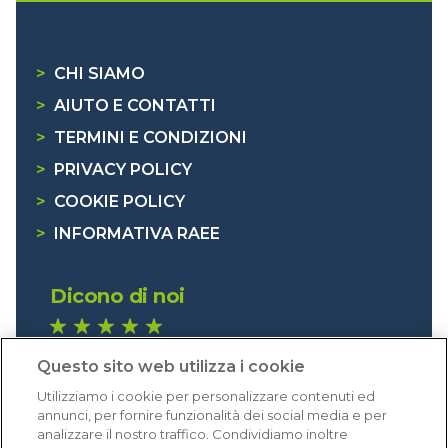
>
CHI SIAMO
>
AIUTO E CONTATTI
>
TERMINI E CONDIZIONI
>
PRIVACY POLICY
>
COOKIE POLICY
>
INFORMATIVA RAEE
Dicono di noi
1.640 recensioni
Questo sito web utilizza i cookie
Eccellente (4,8)
Utilizziamo i cookie per personalizzare contenuti ed
Acquisti verificati
annunci, per fornire funzionalità dei social media e per
analizzare il nostro traffico. Condividiamo inoltre