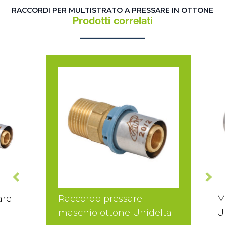
RACCORDI PER MULTISTRATO A PRESSARE IN OTTONE
Prodotti correlati
are
Raccordo pressare
M
maschio ottone Unidelta
U