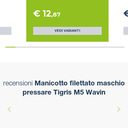
€ 12
€
,87
VEDI VARIANTI
recensioni
Manicotto filettato maschio
pressare Tigris M5 Wavin