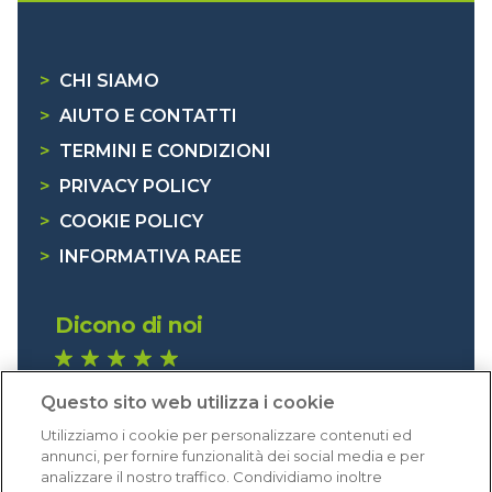
>
CHI SIAMO
>
AIUTO E CONTATTI
>
TERMINI E CONDIZIONI
>
PRIVACY POLICY
>
COOKIE POLICY
>
INFORMATIVA RAEE
Dicono di noi
1.640 recensioni
Questo sito web utilizza i cookie
Eccellente (4,8)
Utilizziamo i cookie per personalizzare contenuti ed
Acquisti verificati
annunci, per fornire funzionalità dei social media e per
analizzare il nostro traffico. Condividiamo inoltre