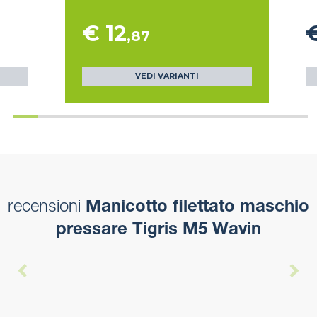
€ 12
€
,87
VEDI VARIANTI
recensioni
Manicotto filettato maschio
pressare Tigris M5 Wavin