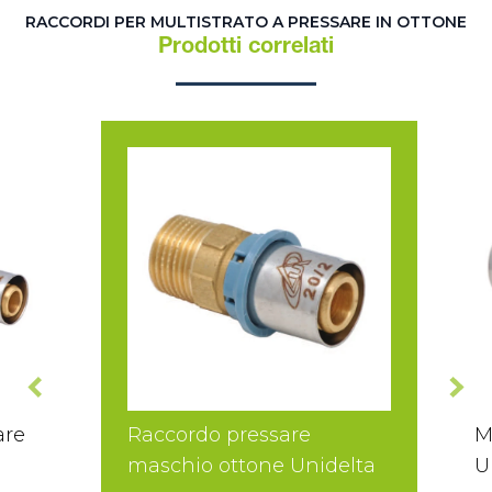
RACCORDI PER MULTISTRATO A PRESSARE IN OTTONE
Prodotti correlati
are
Raccordo pressare
M
maschio ottone Unidelta
U