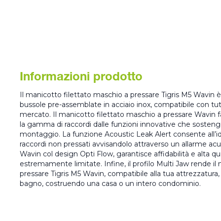
Informazioni prodotto
Il manicotto filettato maschio a pressare Tigris M5 Wavin 
bussole pre-assemblate in acciaio inox, compatibile con tutti 
mercato. Il manicotto filettato maschio a pressare Wavin fa
la gamma di raccordi dalle funzioni innovative che sostengo
montaggio. La funzione Acoustic Leak Alert consente all’idra
raccordi non pressati avvisandolo attraverso un allarme acus
Wavin col design Opti Flow, garantisce affidabilità e alta qua
estremamente limitate. Infine, il profilo Multi Jaw rende il
pressare Tigris M5 Wavin, compatibile alla tua attrezzatura,
bagno, costruendo una casa o un intero condominio.