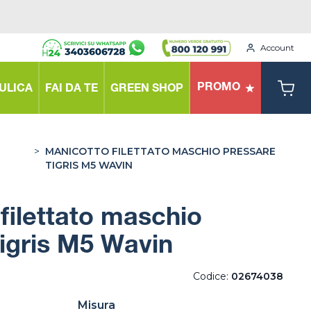
Account
PROMO
ULICA
FAI DA TE
GREEN SHOP
>
MANICOTTO FILETTATO MASCHIO PRESSARE
TIGRIS M5 WAVIN
filettato maschio
igris M5 Wavin
Codice:
02674038
Misura