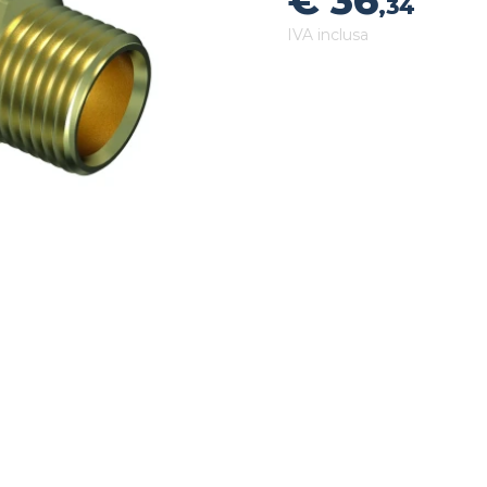
€ 36
,34
IVA inclusa