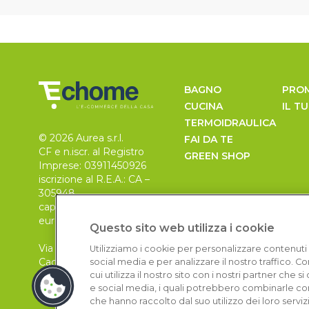
BAGNO
PRO
CUCINA
IL T
TERMOIDRAULICA
© 2026 Aurea s.r.l.
FAI DA TE
CF e n.iscr. al Registro
GREEN SHOP
Imprese: 03911450926
iscrizione al R.E.A.: CA –
305948
capitale sociale 30.000
euro, i.v.
Questo sito web utilizza i cookie
Via Pietro Leo n. 6
Utilizziamo i cookie per personalizzare contenuti 
Cagliari
social media e per analizzare il nostro traffico. 
09129
cui utilizza il nostro sito con i nostri partner che 
e social media, i quali potrebbero combinarle con
che hanno raccolto dal suo utilizzo dei loro serviz