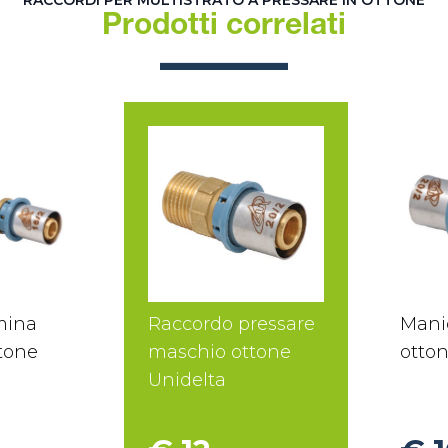
RACCORDI PER MULTISTRATO A PRESSARE IN OTTONE
Prodotti correlati
mina
Raccordo pressare
Mani
ttone
maschio ottone
otton
Unidelta