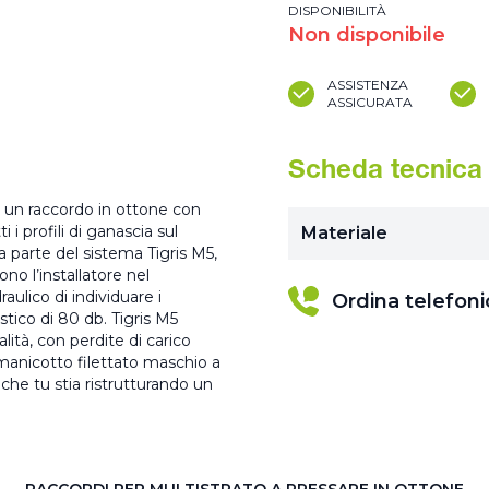
DISPONIBILITÀ
Non disponibile
ASSISTENZA
ASSICURATA
Scheda tecnica
è un raccordo in ottone con
i profili di ganascia sul
Materiale
 parte del sistema Tigris M5,
no l’installatore nel
ulico di individuare i
Ordina telefon
tico di 80 db. Tigris M5
lità, con perdite di carico
 manicotto filettato maschio a
 che tu stia ristrutturando un