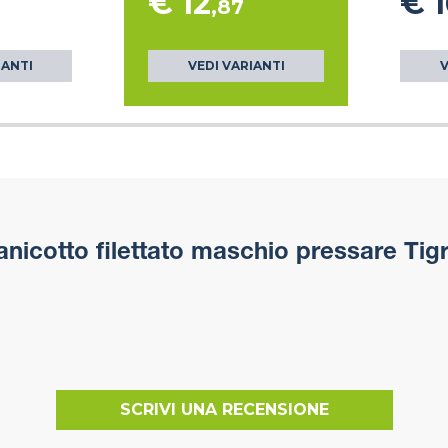
€ 12
€ 1
,87
IANTI
VEDI VARIANTI
V
nicotto filettato maschio pressare Tig
SCRIVI UNA RECENSIONE