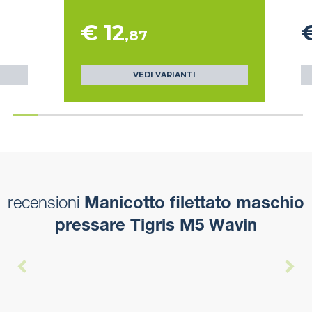
€ 12
€
,87
VEDI VARIANTI
recensioni
Manicotto filettato maschio
pressare Tigris M5 Wavin