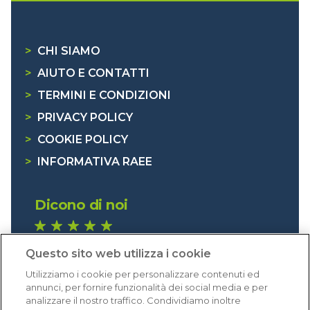
>
CHI SIAMO
>
AIUTO E CONTATTI
>
TERMINI E CONDIZIONI
>
PRIVACY POLICY
>
COOKIE POLICY
>
INFORMATIVA RAEE
Dicono di noi
1.641 recensioni
Questo sito web utilizza i cookie
Eccellente (4,8)
Utilizziamo i cookie per personalizzare contenuti ed
Acquisti verificati
annunci, per fornire funzionalità dei social media e per
analizzare il nostro traffico. Condividiamo inoltre