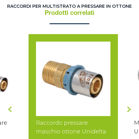
RACCORDI PER MULTISTRATO A PRESSARE IN OTTONE
Prodotti correlati
are
Raccordo pressare
M
maschio ottone Unidelta
U