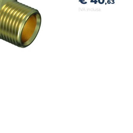
€ 40
,63
IVA inclusa