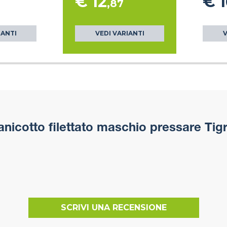
€ 12
€ 1
,87
IANTI
VEDI VARIANTI
V
nicotto filettato maschio pressare Tig
SCRIVI UNA RECENSIONE