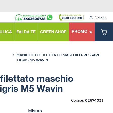
Account
PROMO
ULICA
FAI DA TE
GREEN SHOP
>
MANICOTTO FILETTATO MASCHIO PRESSARE
TIGRIS M5 WAVIN
filettato maschio
igris M5 Wavin
Codice:
02674031
Misura