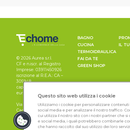
BAGNO
PRO
CUCINA
IL T
TERMOIDRAULICA
© 2026 Aurea s.r.l.
FAI DA TE
CF e n.iscr. al Registro
GREEN SHOP
Imprese: 03911450926
iscrizione al R.E.A.: CA –
305948
capitale sociale 30.000
euro, i.v.
Questo sito web utilizza i cookie
Via Pietro Leo n. 6
Utilizziamo i cookie per personalizzare contenuti 
Cagliari
social media e per analizzare il nostro traffico. 
09129
cui utilizza il nostro sito con i nostri partner che 
e social media, i quali potrebbero combinarle con
che hanno raccolto dal suo utilizzo dei loro serviz