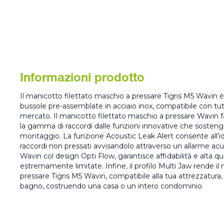
Informazioni prodotto
Il manicotto filettato maschio a pressare Tigris M5 Wavin 
bussole pre-assemblate in acciaio inox, compatibile con tutti 
mercato. Il manicotto filettato maschio a pressare Wavin fa
la gamma di raccordi dalle funzioni innovative che sostengo
montaggio. La funzione Acoustic Leak Alert consente all’idra
raccordi non pressati avvisandolo attraverso un allarme acus
Wavin col design Opti Flow, garantisce affidabilità e alta qua
estremamente limitate. Infine, il profilo Multi Jaw rende il
pressare Tigris M5 Wavin, compatibile alla tua attrezzatura,
bagno, costruendo una casa o un intero condominio.