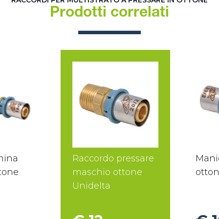
RACCORDI PER MULTISTRATO A PRESSARE IN OTTONE
Prodotti correlati
mina
Raccordo pressare
Mani
ttone
maschio ottone
otton
Unidelta