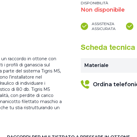
DISPONIBILITÀ
Non disponibile
ASSISTENZA
ASSICURATA
Scheda tecnica
è un raccordo in ottone con
i profili di ganascia sul
Materiale
 parte del sistema Tigris M5,
no l’installatore nel
ulico di individuare i
Ordina telefon
tico di 80 db. Tigris M5
lità, con perdite di carico
 manicotto filettato maschio a
 che tu stia ristrutturando un