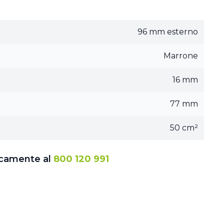
96 mm esterno
Marrone
16 mm
77 mm
50 cm²
icamente al
800 120 991