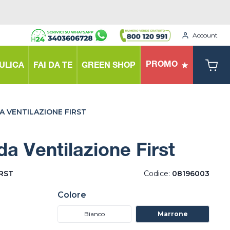
Account
PROMO
ULICA
FAI DA TE
GREEN SHOP
A VENTILAZIONE FIRST
da Ventilazione First
IRST
Codice:
08196003
Colore
Bianco
Marrone