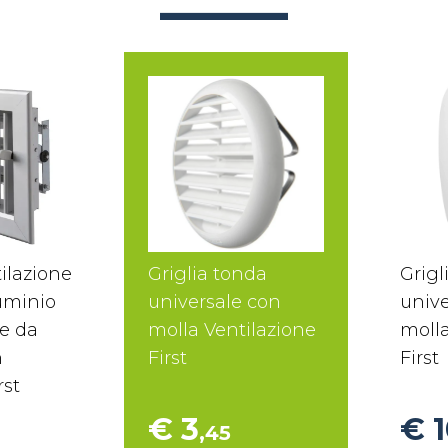
tilazione
Griglia tonda
Grigl
uminio
universale con
unive
re da
molla Ventilazione
molla
n
First
First
rst
€ 3
€ 
,45