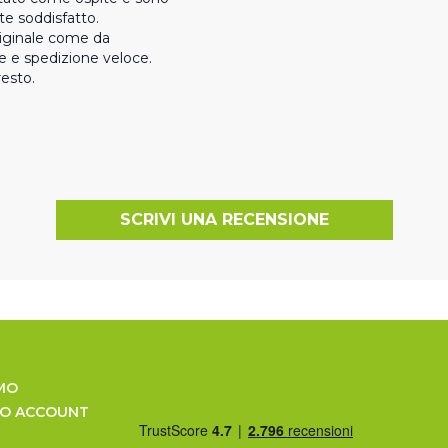
 soddisfatto.

riginale come da 
e e spedizione veloce.

resto.
SCRIVI UNA RECENSIONE
MO
UO ACCOUNT