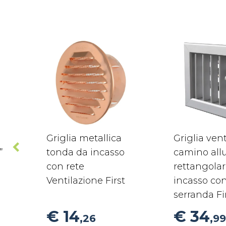
Griglia metallica
Griglia ven
”
tonda da incasso
camino all
con rete
rettangola
Ventilazione First
incasso co
serranda Fi
€ 14
€ 34
,26
,99