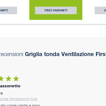
IANTI
VEDI VARIANTI
V
recensioni
Griglia tonda Ventilazione Firs
cassonetto
ro
 tonda Ventilazione First
tato come ospite e sono 