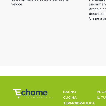
veloce
pienamente
Articolo o
descrizion
Grazie a p
BAGNO
PRO
CUCINA
IL T
TERMOIDRAULICA