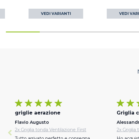
VEDI VARIANTI
VEDI VAR
griglie aerazione
Griglia 
Flavio Augusto
Alessand
2x Griglia tonda Ventilazione First
2x Griglia
Tutto arrivato perfetto e consegna 
Ho acquis