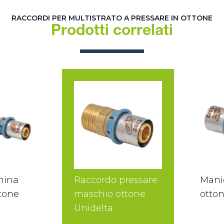
RACCORDI PER MULTISTRATO A PRESSARE IN OTTONE
Prodotti correlati
mina
Raccordo pressare
Mani
ttone
maschio ottone
otton
Unidelta