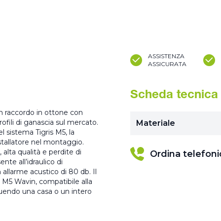
ASSISTENZA
ASSICURATA
Scheda tecnica
n raccordo in ottone con
rofili di ganascia sul mercato.
Materiale
 sistema Tigris M5, la
stallatore nel montaggio.
 alta qualità e perdite di
Ordina telefon
te all’idraulico di
 allarme acustico di 80 db. Il
s M5 Wavin, compatibile alla
ruendo una casa o un intero