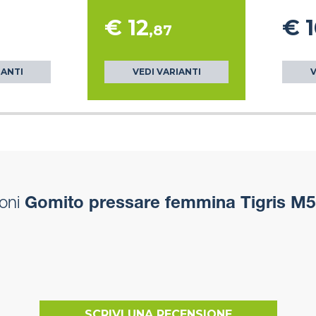
€ 12
€ 1
,87
IANTI
VEDI VARIANTI
V
oni
Gomito pressare femmina Tigris M5
SCRIVI UNA RECENSIONE