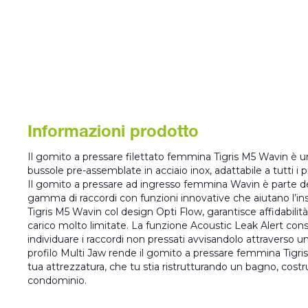
Informazioni prodotto
Il gomito a pressare filettato femmina Tigris M5 Wavin è u
bussole pre-assemblate in acciaio inox, adattabile a tutti i p
Il gomito a pressare ad ingresso femmina Wavin è parte del
gamma di raccordi con funzioni innovative che aiutano l’in
Tigris M5 Wavin col design Opti Flow, garantisce affidabilità,
carico molto limitate. La funzione Acoustic Leak Alert consen
individuare i raccordi non pressati avvisandolo attraverso un
profilo Multi Jaw rende il gomito a pressare femmina Tigri
tua attrezzatura, che tu stia ristrutturando un bagno, cost
condominio.