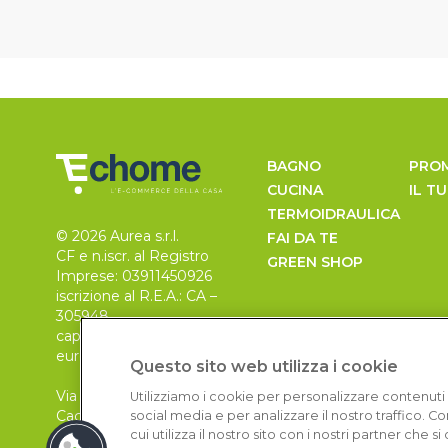
BAGNO
PRO
CUCINA
IL T
TERMOIDRAULICA
© 2026 Aurea s.r.l.
FAI DA TE
CF e n.iscr. al Registro
GREEN SHOP
Imprese: 03911450926
iscrizione al R.E.A.: CA –
305948
capitale sociale 30.000
euro, i.v.
Questo sito web utilizza i cookie
Via Pietro Leo n. 6
Utilizziamo i cookie per personalizzare contenuti 
Cagliari
social media e per analizzare il nostro traffico. 
09129
cui utilizza il nostro sito con i nostri partner che 