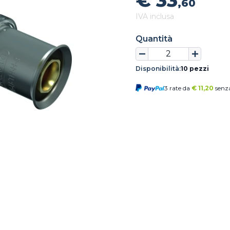
€ 33
,60
IVA inclusa
Quantità
Disponibilità:
10 pezzi
3 rate da
€
11,20
senza