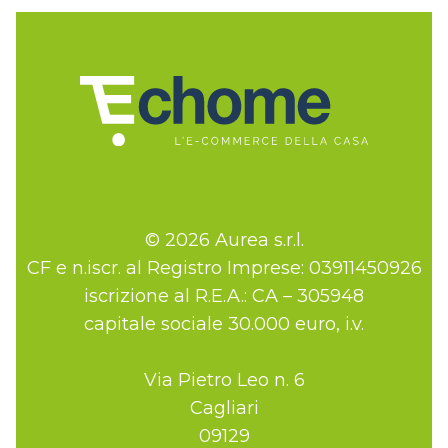
© 2026 Aurea s.r.l.
CF e n.iscr. al Registro Imprese: 03911450926
iscrizione al R.E.A.: CA – 305948
capitale sociale 30.000 euro, i.v.
Via Pietro Leo n. 6
Cagliari
09129