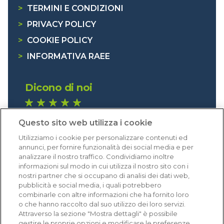
>
TERMINI E CONDIZIONI
>
PRIVACY POLICY
>
COOKIE POLICY
>
INFORMATIVA RAEE
Dicono di noi
1.640 recensioni
Questo sito web utilizza i cookie
Eccellente (4,8)
Utilizziamo i cookie per personalizzare contenuti ed
Acquisti verificati
annunci, per fornire funzionalità dei social media e per
analizzare il nostro traffico. Condividiamo inoltre
informazioni sul modo in cui utilizza il nostro sito con i
nostri partner che si occupano di analisi dei dati web,
pubblicità e social media, i quali potrebbero
combinarle con altre informazioni che ha fornito loro
o che hanno raccolto dal suo utilizzo dei loro servizi.
Attraverso la sezione "Mostra dettagli" è possibile
gestire le proprie opzioni e modificare le preferenze