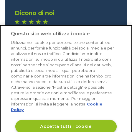
Dicono di noi
1.641 recensioni
Questo sito web utilizza i cookie
Eccellente (4,8)
Utilizziamo i cookie per personalizzare contenuti ed
Acquisti verificati
annunci, per fornire funzionalità dei social media e per
analizzare il nostro traffico. Condividiamo inoltre
informazioni sul modo in cui utilizza il nostro sito con i
nostri partner che si occupano di analisi dei dati web,
pubblicità e social media, i quali potrebbero
combinarle con altre informazioni che ha fornito loro
o che hanno raccolto dal suo utilizzo dei loro servizi.
Attraverso la sezione "Mostra dettagli" è possibile
gestire le proprie opzioni e modificare le preferenze
espresse in qualsiasi momento. Per maggiori
informazioni si invita a leggere la nostra
Cookie
Policy
Accetta tutti i cookie