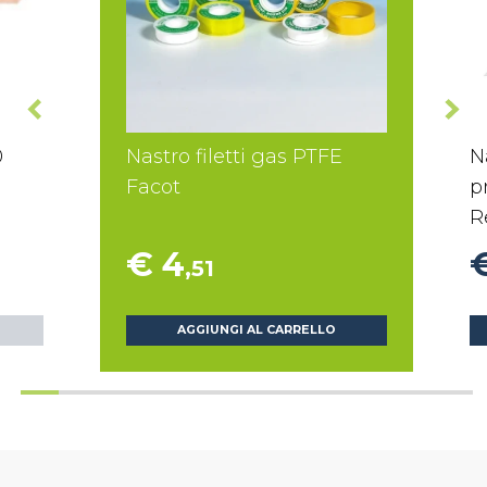
0
Nastro filetti gas PTFE
N
Facot
p
R
€ 4
,51
AGGIUNGI AL CARRELLO