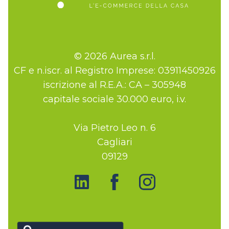
© 2026 Aurea s.r.l.
CF e n.iscr. al Registro Imprese: 03911450926
iscrizione al R.E.A.: CA – 305948
capitale sociale 30.000 euro, i.v.
Via Pietro Leo n. 6
Cagliari
09129