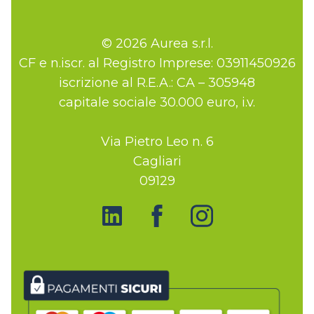
© 2026 Aurea s.r.l.
CF e n.iscr. al Registro Imprese: 03911450926
iscrizione al R.E.A.: CA – 305948
capitale sociale 30.000 euro, i.v.
Via Pietro Leo n. 6
Cagliari
09129