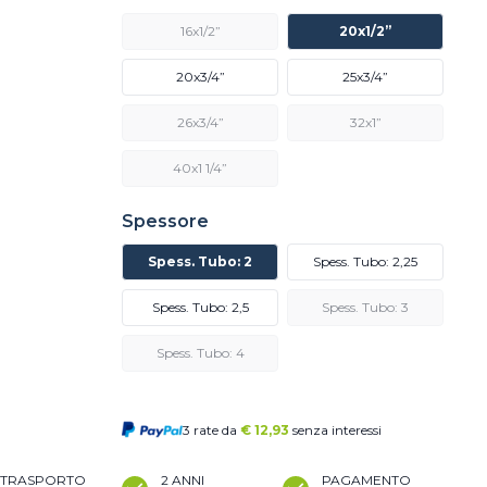
16x1/2”
20x1/2”
20x3/4”
25x3/4”
26x3/4”
32x1”
40x1 1/4”
Spessore
Spess. Tubo: 2
Spess. Tubo: 2,25
Spess. Tubo: 2,5
Spess. Tubo: 3
Spess. Tubo: 4
3 rate da
€
12,93
senza interessi
TRASPORTO
2 ANNI
PAGAMENTO