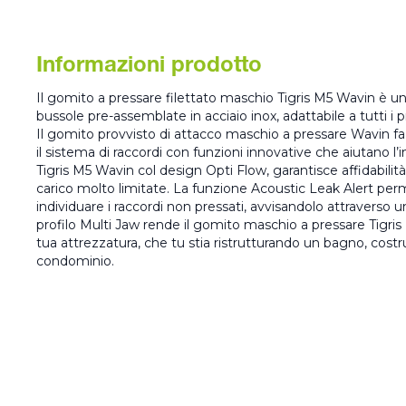
Informazioni prodotto
Il gomito a pressare filettato maschio Tigris M5 Wavin è u
bussole pre-assemblate in acciaio inox, adattabile a tutti i p
Il gomito provvisto di attacco maschio a pressare Wavin fa
il sistema di raccordi con funzioni innovative che aiutano l’
Tigris M5 Wavin col design Opti Flow, garantisce affidabilità,
carico molto limitate. La funzione Acoustic Leak Alert perme
individuare i raccordi non pressati, avvisandolo attraverso u
profilo Multi Jaw rende il gomito maschio a pressare Tigris
tua attrezzatura, che tu stia ristrutturando un bagno, cost
condominio.