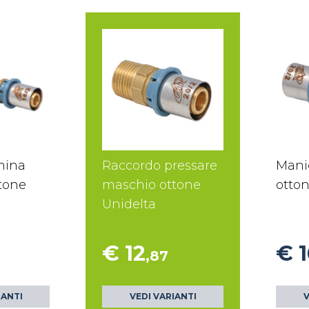
mina
Raccordo pressare
Mani
ttone
maschio ottone
otton
Unidelta
€ 12
€ 1
,87
IANTI
VEDI VARIANTI
V