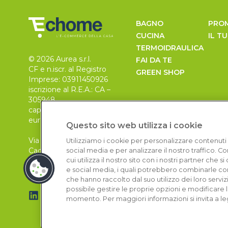
BAGNO
PRO
CUCINA
IL T
TERMOIDRAULICA
© 2026 Aurea s.r.l.
FAI DA TE
CF e n.iscr. al Registro
GREEN SHOP
Imprese: 03911450926
iscrizione al R.E.A.: CA –
305948
capitale sociale 30.000
euro, i.v.
Questo sito web utilizza i cookie
Via Pietro Leo n. 6
Utilizziamo i cookie per personalizzare contenuti 
Cagliari
social media e per analizzare il nostro traffico. 
09129
cui utilizza il nostro sito con i nostri partner che 
e social media, i quali potrebbero combinarle con
che hanno raccolto dal suo utilizzo dei loro serviz
possibile gestire le proprie opzioni e modificare 
momento. Per maggiori informazioni si invita a le